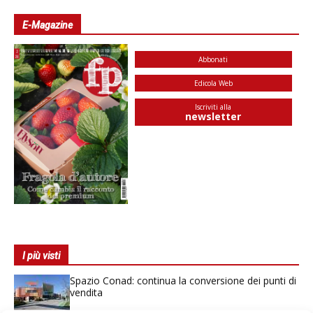
E-Magazine
Abbonati
Edicola Web
Iscriviti alla
newsletter
I più visti
Spazio Conad: continua la conversione dei punti di
vendita