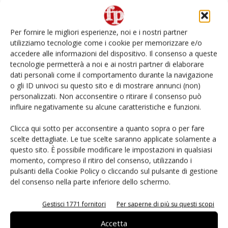
Non è una susina: è Metis… e può rivoluzionare la
categoria
Per fornire le migliori esperienze, noi e i nostri partner
utilizziamo tecnologie come i cookie per memorizzare e/o
Andamento prezzi ortofrutta in Italia al 27 luglio
accedere alle informazioni del dispositivo. Il consenso a queste
2026
tecnologie permetterà a noi e ai nostri partner di elaborare
dati personali come il comportamento durante la navigazione
o gli ID univoci su questo sito e di mostrare annunci (non)
Leonardo Odorizzi: “Dobbiamo creare stupore nel
punto di vendita” #vocidellortofrutta
personalizzati. Non acconsentire o ritirare il consenso può
influire negativamente su alcune caratteristiche e funzioni.
Known-You Seed Europa e Consorzio Dolce
Clicca qui sotto per acconsentire a quanto sopra o per fare
Passione puntano sull’innovazione del cocomero
scelte dettagliate. Le tue scelte saranno applicate solamente a
questo sito. È possibile modificare le impostazioni in qualsiasi
momento, compreso il ritiro del consenso, utilizzando i
pulsanti della Cookie Policy o cliccando sul pulsante di gestione
del consenso nella parte inferiore dello schermo.
E-magazine
Gestisci 1771 fornitori
Per saperne di più su questi scopi
Accetta