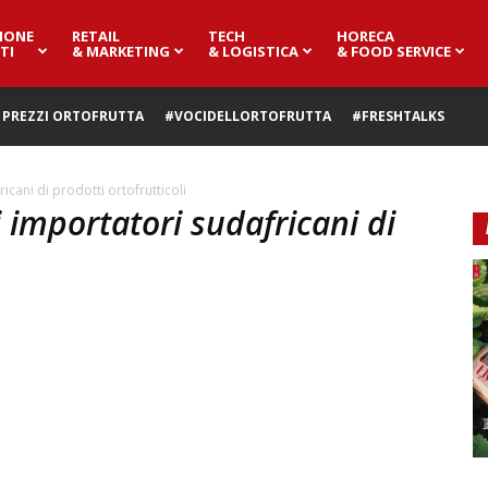
IONE
RETAIL
TECH
HORECA
TI
& MARKETING
& LOGISTICA
& FOOD SERVICE
PREZZI ORTOFRUTTA
#VOCIDELLORTOFRUTTA
#FRESHTALKS
cani di prodotti ortofrutticoli
 importatori sudafricani di