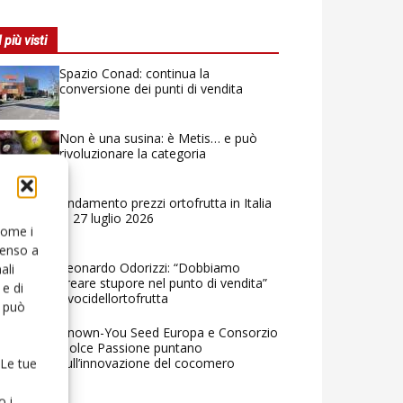
I più visti
Spazio Conad: continua la
conversione dei punti di vendita
Non è una susina: è Metis… e può
rivoluzionare la categoria
Andamento prezzi ortofrutta in Italia
al 27 luglio 2026
 come i
senso a
Leonardo Odorizzi: “Dobbiamo
ali
creare stupore nel punto di vendita”
e di
#vocidellortofrutta
o può
Known-You Seed Europa e Consorzio
Dolce Passione puntano
sull’innovazione del cocomero
 Le tue
o i