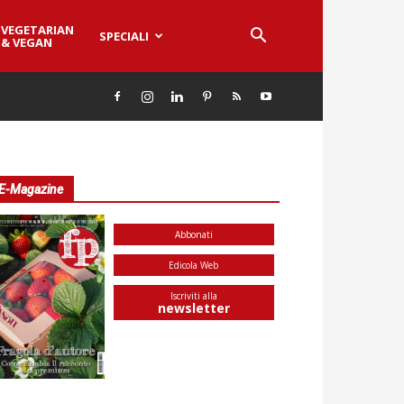
VEGETARIAN
SPECIALI
& VEGAN
E-Magazine
Abbonati
Edicola Web
Iscriviti alla
newsletter