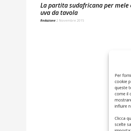
La partita sudafricana per mele 
uva da tavola
Redazione
2 Novembre 2015
Per forni
cookie p
queste t
come il 
mostrare
influire
Clicca q
scelte s
impostaz