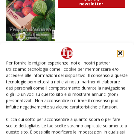
newsletter
Per fornire le migliori esperienze, noi e i nostri partner
I più visti
utilizziamo tecnologie come i cookie per memorizzare e/o
Spazio Conad: continua la conversione dei punti di
accedere alle informazioni del dispositivo. Il consenso a queste
vendita
tecnologie permetterà a noi e ai nostri partner di elaborare
dati personali come il comportamento durante la navigazione
o gli ID univoci su questo sito e di mostrare annunci (non)
L’ortofrutta di Extra Supermercati tra localismo e
Ai #Repartofresh
personalizzati. Non acconsentire o ritirare il consenso può
influire negativamente su alcune caratteristiche e funzioni.
Non è una susina: è Metis… e può rivoluzionare la
Clicca qui sotto per acconsentire a quanto sopra o per fare
categoria
scelte dettagliate. Le tue scelte saranno applicate solamente a
questo sito. È possibile modificare le impostazioni in qualsiasi