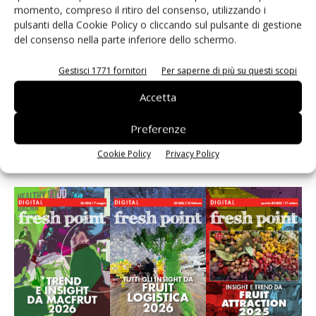
momento, compreso il ritiro del consenso, utilizzando i
Andamento prezzi ortofrutta in Italia al 27 luglio
2026
pulsanti della Cookie Policy o cliccando sul pulsante di gestione
del consenso nella parte inferiore dello schermo.
Apofruit, estate da record per il bio: Canova e
Gestisci 1771 fornitori
Per saperne di più su questi scopi
ViviToscano crescono a doppia cifra
Accetta
Preferenze
Cookie Policy
Privacy Policy
E-magazine