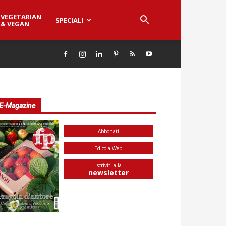
VEGETARIAN
SPECIALI
& VEGAN
E-Magazine
Abbonati
Edicola Web
Iscriviti alla
newsletter