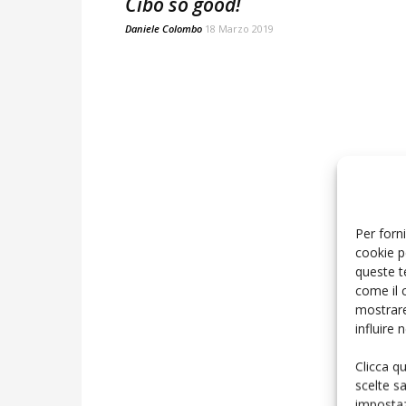
Cibò so good!
Daniele Colombo
18 Marzo 2019
Per forni
cookie p
queste t
come il 
mostrare
influire
Clicca q
scelte s
impostaz