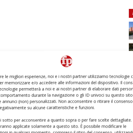
re le migliori esperienze, noi e i nostri partner utilizziamo tecnologie
er memorizzare e/o accedere alle informazioni del dispositivo. Il con
ecnologie permetterà a noi e ai nostri partner di elaborare dati person
comportamento durante la navigazione o gli ID univoci su questo sito 
 annunci (non) personalizzati. Non acconsentire o ritirare il consens
 negativamente su alcune caratteristiche e funzioni.
ui sotto per acconsentire a quanto sopra o per fare scelte dettagliate.
aranno applicate solamente a questo sito. È possibile modificare le
ioni in qualsiasi momento, compreso il ritiro del consenso, utilizzand