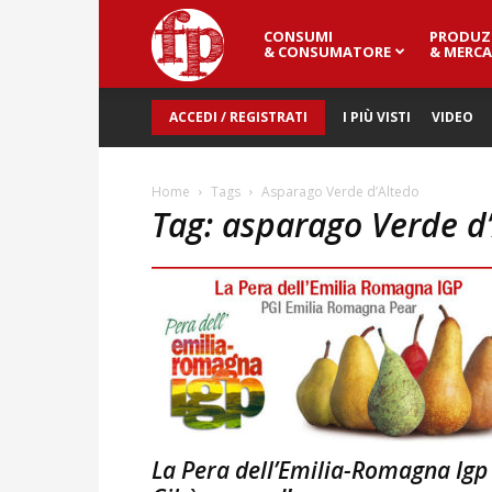
CONSUMI
PRODUZ
Fresh
& CONSUMATORE
& MERCA
ACCEDI / REGISTRATI
I PIÙ VISTI
VIDEO
Point
Home
Tags
Asparago Verde d’Altedo
Tag: asparago Verde d
Magazine
La Pera dell’Emilia-Romagna Igp