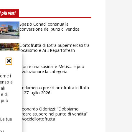
I più visti
Spazio Conad: continua la
conversione dei punti di vendita
L’ortofrutta di Extra Supermercati tra
localismo e Ai #Repartofresh
Non è una susina: è Metis… e può
rivoluzionare la categoria
 come i
senso a
Andamento prezzi ortofrutta in Italia
ali
al 27 luglio 2026
e di
o può
Leonardo Odorizzi: “Dobbiamo
creare stupore nel punto di vendita”
#vocidellortofrutta
 Le tue
o i