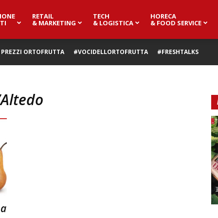
IONE
RETAIL
TECH
HORECA
TI
& MARKETING
& LOGISTICA
& FOOD SERVICE
PREZZI ORTOFRUTTA
#VOCIDELLORTOFRUTTA
#FRESHTALKS
’Altedo
 a