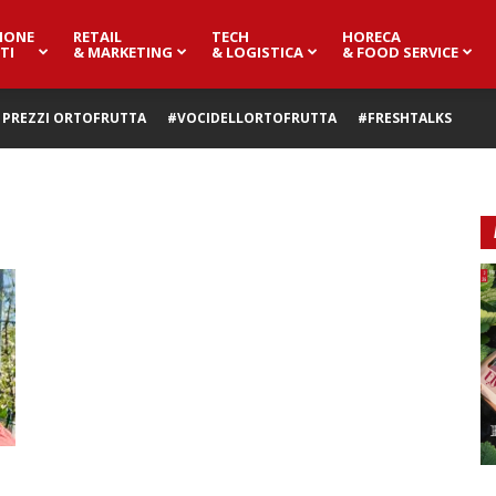
IONE
RETAIL
TECH
HORECA
TI
& MARKETING
& LOGISTICA
& FOOD SERVICE
PREZZI ORTOFRUTTA
#VOCIDELLORTOFRUTTA
#FRESHTALKS