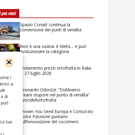
I più visti
Spazio Conad: continua la
conversione dei punti di vendita
Non è una susina: è Metis… e può
rivoluzionare la categoria
Andamento prezzi ortofrutta in Italia
al 27 luglio 2026
 come i
senso a
Leonardo Odorizzi: “Dobbiamo
ali
creare stupore nel punto di vendita”
e di
#vocidellortofrutta
o può
Known-You Seed Europa e Consorzio
Dolce Passione puntano
sull’innovazione del cocomero
 Le tue
o i