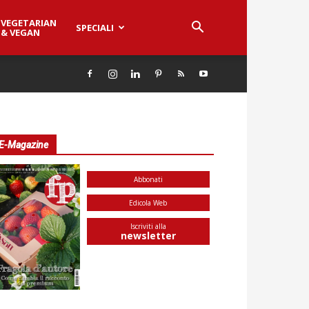
VEGETARIAN
SPECIALI
& VEGAN
E-Magazine
Abbonati
Edicola Web
Iscriviti alla
newsletter