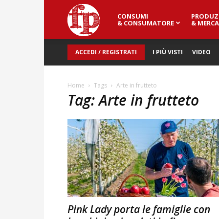
CONSUMI
PRODUZ
Fresh
& CONSUMATORE
& MERCA
ACCEDI / REGISTRATI
I PIÙ VISTI
VIDEO
Point
Home
Tags
Arte in frutteto
Tag: Arte in frutteto
Magazine
Pink Lady porta le famiglie con