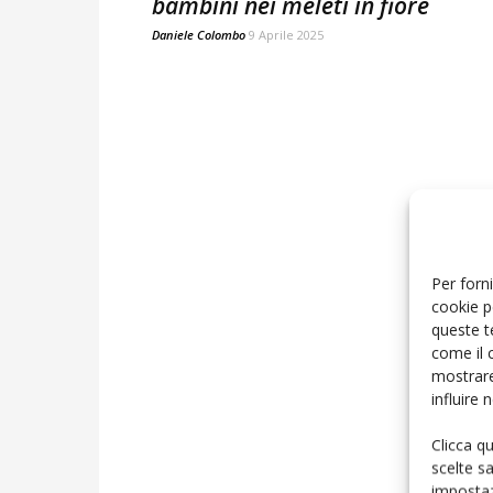
bambini nei meleti in fiore
Daniele Colombo
9 Aprile 2025
Per forni
cookie p
queste t
come il 
mostrare
influire
Clicca q
scelte s
impostaz