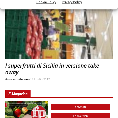
Cookie Policy
Privacy Policy
I superfrutti di Sicilia in versione take
away
Francesca Baccino
18 Luglio 2017
E-Magazine
Abbonati
Edicola Web