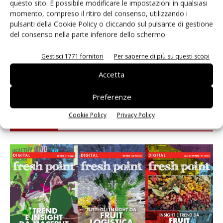
questo sito. È possibile modificare le impostazioni in qualsiasi
momento, compreso il ritiro del consenso, utilizzando i
Leonardo Odorizzi: “Dobbiamo creare stupore nel
pulsanti della Cookie Policy o cliccando sul pulsante di gestione
punto di vendita” #vocidellortofrutta
del consenso nella parte inferiore dello schermo.
L’ortofrutta di Extra Supermercati tra localismo e
Gestisci 1771 fornitori
Per saperne di più su questi scopi
Ai #Repartofresh
Accetta
Preferenze
Cookie Policy
Privacy Policy
E-magazine