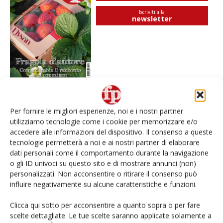
Iscriviti alla
newsletter
Per fornire le migliori esperienze, noi e i nostri partner
I più visti
utilizziamo tecnologie come i cookie per memorizzare e/o
accedere alle informazioni del dispositivo. Il consenso a queste
Spazio Conad: continua la conversione dei punti di
tecnologie permetterà a noi e ai nostri partner di elaborare
vendita
dati personali come il comportamento durante la navigazione
o gli ID univoci su questo sito e di mostrare annunci (non)
Non è una susina: è Metis… e può rivoluzionare la
personalizzati. Non acconsentire o ritirare il consenso può
categoria
influire negativamente su alcune caratteristiche e funzioni.
Clicca qui sotto per acconsentire a quanto sopra o per fare
Andamento prezzi ortofrutta in Italia al 27 luglio
scelte dettagliate. Le tue scelte saranno applicate solamente a
2026