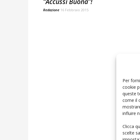
“Accussì Buona”!
Redazione
16 Febbraio 2015
Per forni
cookie p
queste t
come il 
mostrare
influire
Clicca q
scelte s
impostaz