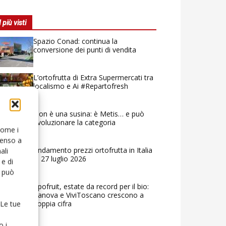
I più visti
Spazio Conad: continua la
conversione dei punti di vendita
L’ortofrutta di Extra Supermercati tra
localismo e Ai #Repartofresh
Non è una susina: è Metis… e può
rivoluzionare la categoria
 come i
senso a
Andamento prezzi ortofrutta in Italia
ali
al 27 luglio 2026
e di
o può
Apofruit, estate da record per il bio:
Canova e ViviToscano crescono a
doppia cifra
 Le tue
o i