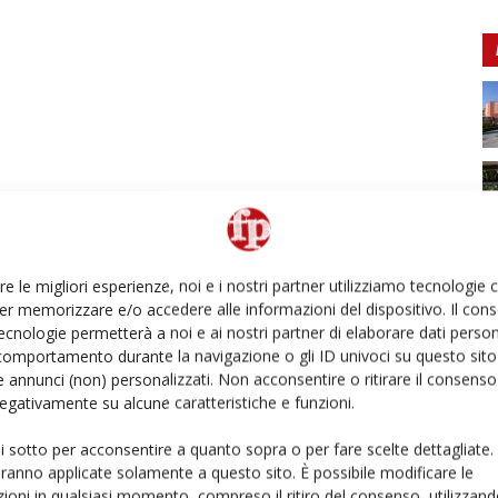
re le migliori esperienze, noi e i nostri partner utilizziamo tecnologie
er memorizzare e/o accedere alle informazioni del dispositivo. Il con
ecnologie permetterà a noi e ai nostri partner di elaborare dati person
comportamento durante la navigazione o gli ID univoci su questo sito 
 annunci (non) personalizzati. Non acconsentire o ritirare il consens
 negativamente su alcune caratteristiche e funzioni.
ui sotto per acconsentire a quanto sopra o per fare scelte dettagliate.
aranno applicate solamente a questo sito. È possibile modificare le
ioni in qualsiasi momento, compreso il ritiro del consenso, utilizzand