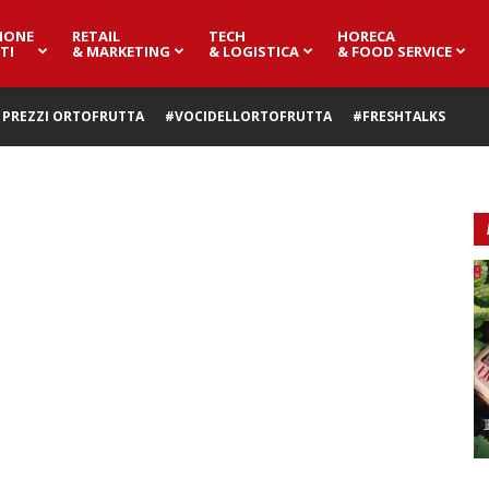
IONE
RETAIL
TECH
HORECA
TI
& MARKETING
& LOGISTICA
& FOOD SERVICE
PREZZI ORTOFRUTTA
#VOCIDELLORTOFRUTTA
#FRESHTALKS