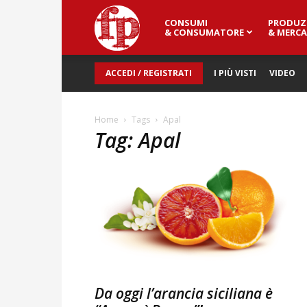
CONSUMI
PRODUZ
Fresh
& CONSUMATORE
& MERCA
ACCEDI / REGISTRATI
I PIÙ VISTI
VIDEO
Point
Home
Tags
Apal
Tag: Apal
Magazine
Da oggi l’arancia siciliana è