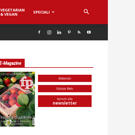
VEGETARIAN
SPECIALI
& VEGAN
E-Magazine
Abbonati
Edicola Web
Iscriviti alla
newsletter