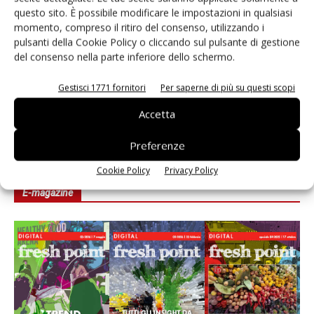
Ai #Repartofresh
questo sito. È possibile modificare le impostazioni in qualsiasi
momento, compreso il ritiro del consenso, utilizzando i
pulsanti della Cookie Policy o cliccando sul pulsante di gestione
Andamento prezzi ortofrutta in Italia al 27 luglio
del consenso nella parte inferiore dello schermo.
2026
Gestisci 1771 fornitori
Per saperne di più su questi scopi
Leonardo Odorizzi: “Dobbiamo creare stupore nel
punto di vendita” #vocidellortofrutta
Accetta
Preferenze
Cookie Policy
Privacy Policy
E-magazine