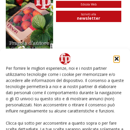
Edicola Web
Iscriviti alla
newsletter
Per fornire le migliori esperienze, noi e i nostri partner
utilizziamo tecnologie come i cookie per memorizzare e/o
I più visti
accedere alle informazioni del dispositivo. Il consenso a queste
Spazio Conad: continua la conversione dei punti di
tecnologie permetterà a noi e ai nostri partner di elaborare
vendita
dati personali come il comportamento durante la navigazione
o gli ID univoci su questo sito e di mostrare annunci (non)
personalizzati. Non acconsentire o ritirare il consenso può
Non è una susina: è Metis… e può rivoluzionare la
influire negativamente su alcune caratteristiche e funzioni.
categoria
Clicca qui sotto per acconsentire a quanto sopra o per fare
L’ortofrutta di Extra Supermercati tra localismo e
scelte dettagliate. Le tue scelte saranno applicate solamente a