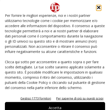
L’ortofrutta di Extra Supermercati tra localismo e
Ai #Repartofresh
Per fornire le migliori esperienze, noi e i nostri partner
utilizziamo tecnologie come i cookie per memorizzare e/o
Non è una susina: è Metis… e può rivoluzionare la
accedere alle informazioni del dispositivo. Il consenso a queste
categoria
tecnologie permetterà a noi e ai nostri partner di elaborare
dati personali come il comportamento durante la navigazione
o gli ID univoci su questo sito e di mostrare annunci (non)
Fichidindia, tutto quello che serve per la raccolta
fai da te
personalizzati. Non acconsentire o ritirare il consenso può
influire negativamente su alcune caratteristiche e funzioni.
Andamento prezzi ortofrutta in Italia al 27 luglio
Clicca qui sotto per acconsentire a quanto sopra o per fare
2026
scelte dettagliate. Le tue scelte saranno applicate solamente a
questo sito. È possibile modificare le impostazioni in qualsiasi
momento, compreso il ritiro del consenso, utilizzando i
pulsanti della Cookie Policy o cliccando sul pulsante di gestione
del consenso nella parte inferiore dello schermo.
E-magazine
Gestisci 1773 fornitori
Per saperne di più su questi scopi
Accetta