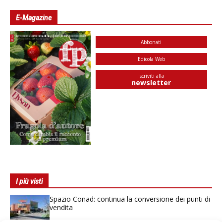
E-Magazine
Abbonati
Edicola Web
Iscriviti alla
newsletter
I più visti
Spazio Conad: continua la conversione dei punti di
vendita