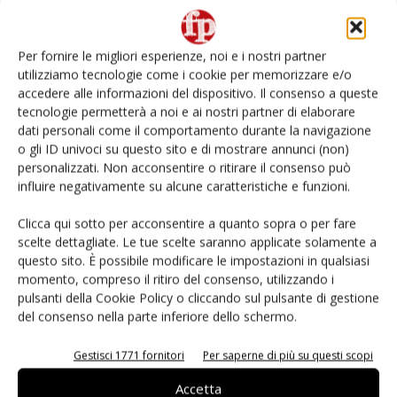
Non è una susina: è Metis… e può rivoluzionare la
categoria
Per fornire le migliori esperienze, noi e i nostri partner
utilizziamo tecnologie come i cookie per memorizzare e/o
L’ortofrutta di Extra Supermercati tra localismo e
accedere alle informazioni del dispositivo. Il consenso a queste
Ai #Repartofresh
tecnologie permetterà a noi e ai nostri partner di elaborare
dati personali come il comportamento durante la navigazione
o gli ID univoci su questo sito e di mostrare annunci (non)
Andamento prezzi ortofrutta in Italia al 27 luglio
2026
personalizzati. Non acconsentire o ritirare il consenso può
influire negativamente su alcune caratteristiche e funzioni.
Leonardo Odorizzi: “Dobbiamo creare stupore nel
Clicca qui sotto per acconsentire a quanto sopra o per fare
punto di vendita” #vocidellortofrutta
scelte dettagliate. Le tue scelte saranno applicate solamente a
questo sito. È possibile modificare le impostazioni in qualsiasi
momento, compreso il ritiro del consenso, utilizzando i
pulsanti della Cookie Policy o cliccando sul pulsante di gestione
del consenso nella parte inferiore dello schermo.
E-magazine
Gestisci 1771 fornitori
Per saperne di più su questi scopi
Accetta