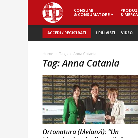
CONSUMI
PRODUZ
Fresh
& CONSUMATORE
& MERCA
ACCEDI / REGISTRATI
I PIÙ VISTI
VIDEO
Point
Home
Tags
Anna Catania
Tag: Anna Catania
Magazine
Ortonatura (Melanzì): “Un