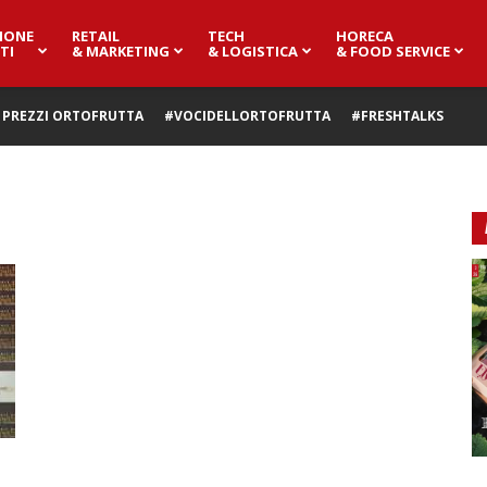
IONE
RETAIL
TECH
HORECA
TI
& MARKETING
& LOGISTICA
& FOOD SERVICE
PREZZI ORTOFRUTTA
#VOCIDELLORTOFRUTTA
#FRESHTALKS