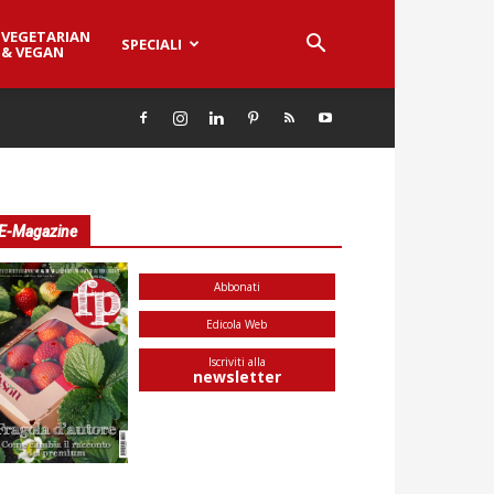
VEGETARIAN
SPECIALI
& VEGAN
E-Magazine
Abbonati
Edicola Web
Iscriviti alla
newsletter