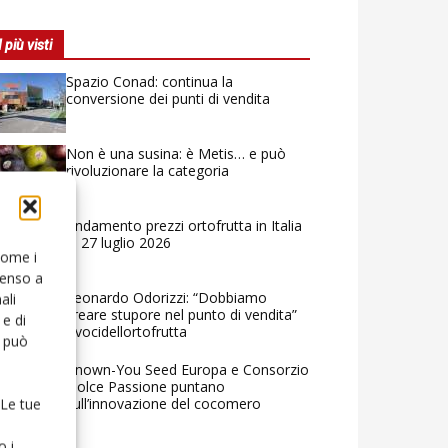
I più visti
Spazio Conad: continua la
conversione dei punti di vendita
Non è una susina: è Metis… e può
rivoluzionare la categoria
Andamento prezzi ortofrutta in Italia
al 27 luglio 2026
 come i
senso a
Leonardo Odorizzi: “Dobbiamo
ali
creare stupore nel punto di vendita”
e di
#vocidellortofrutta
o può
Known-You Seed Europa e Consorzio
Dolce Passione puntano
sull’innovazione del cocomero
 Le tue
o i