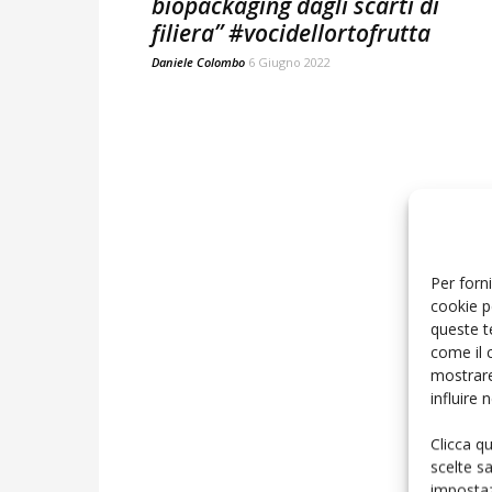
biopackaging dagli scarti di
filiera” #vocidellortofrutta
Daniele Colombo
6 Giugno 2022
Per forni
cookie p
queste t
come il 
mostrare
influire
Clicca q
scelte s
impostaz