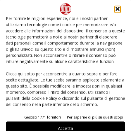
Non è una susina: è Metis… e può rivoluzionare la
categoria
Per fornire le migliori esperienze, noi e i nostri partner
utilizziamo tecnologie come i cookie per memorizzare e/o
Andamento prezzi ortofrutta in Italia al 27 luglio
accedere alle informazioni del dispositivo. Il consenso a queste
2026
tecnologie permetterà a noi e ai nostri partner di elaborare
dati personali come il comportamento durante la navigazione
o gli ID univoci su questo sito e di mostrare annunci (non)
Leonardo Odorizzi: “Dobbiamo creare stupore nel
punto di vendita” #vocidellortofrutta
personalizzati. Non acconsentire o ritirare il consenso può
influire negativamente su alcune caratteristiche e funzioni.
Known-You Seed Europa e Consorzio Dolce
Clicca qui sotto per acconsentire a quanto sopra o per fare
Passione puntano sull’innovazione del cocomero
scelte dettagliate. Le tue scelte saranno applicate solamente a
questo sito. È possibile modificare le impostazioni in qualsiasi
momento, compreso il ritiro del consenso, utilizzando i
pulsanti della Cookie Policy o cliccando sul pulsante di gestione
del consenso nella parte inferiore dello schermo.
E-magazine
Gestisci 1771 fornitori
Per saperne di più su questi scopi
Accetta