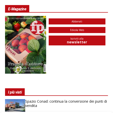
E-Magazine
Abbonati
Edicola Web
Iscriviti alla
newsletter
I più visti
Spazio Conad: continua la conversione dei punti di
vendita