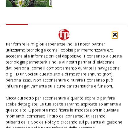
I più visti
Spazio Conad: continua la conversione dei punti di
vendita
Per fornire le migliori esperienze, noi e i nostri partner
utilizziamo tecnologie come i cookie per memorizzare e/o
accedere alle informazioni del dispositivo. Il consenso a queste
Non è una susina: è Metis… e può rivoluzionare la
tecnologie permetterà a noi e ai nostri partner di elaborare
categoria
dati personali come il comportamento durante la navigazione
o gli ID univoci su questo sito e di mostrare annunci (non)
L’ortofrutta di Extra Supermercati tra localismo e
personalizzati. Non acconsentire o ritirare il consenso può
Ai #Repartofresh
influire negativamente su alcune caratteristiche e funzioni.
Clicca qui sotto per acconsentire a quanto sopra o per fare
Andamento prezzi ortofrutta in Italia al 27 luglio
scelte dettagliate. Le tue scelte saranno applicate solamente a
2026
questo sito. È possibile modificare le impostazioni in qualsiasi
momento, compreso il ritiro del consenso, utilizzando i
Leonardo Odorizzi: “Dobbiamo creare stupore nel
pulsanti della Cookie Policy o cliccando sul pulsante di gestione
punto di vendita” #vocidellortofrutta