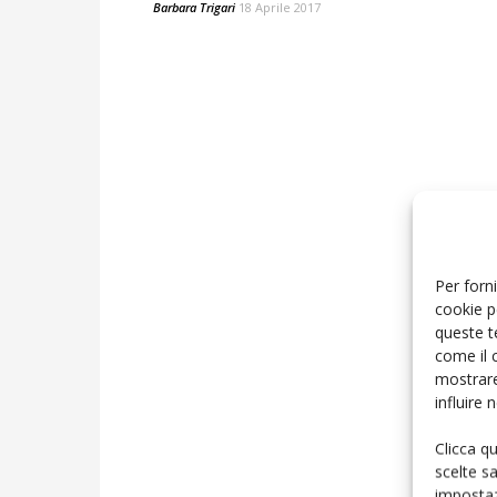
Barbara Trigari
18 Aprile 2017
Per forni
cookie p
queste t
come il 
mostrare
influire
Clicca q
scelte s
impostaz