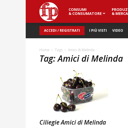
CONSUMI
PRODUZ
Fresh
& CONSUMATORE
& MERCA
ACCEDI / REGISTRATI
I PIÙ VISTI
VIDEO
Point
Home
Tags
Amici di Melinda
Tag: Amici di Melinda
Magazine
Ciliegie Amici di Melinda