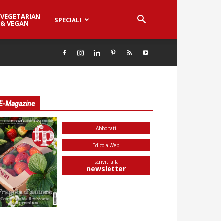
VEGETARIAN
SPECIALI
& VEGAN
E-Magazine
Abbonati
Edicola Web
Iscriviti alla
newsletter