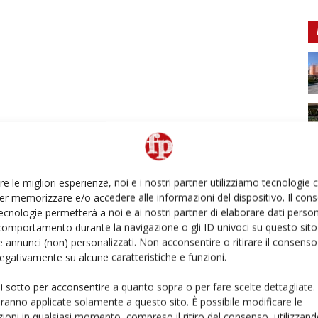
re le migliori esperienze, noi e i nostri partner utilizziamo tecnologie
er memorizzare e/o accedere alle informazioni del dispositivo. Il con
ecnologie permetterà a noi e ai nostri partner di elaborare dati person
comportamento durante la navigazione o gli ID univoci su questo sito 
 annunci (non) personalizzati. Non acconsentire o ritirare il consens
 negativamente su alcune caratteristiche e funzioni.
ui sotto per acconsentire a quanto sopra o per fare scelte dettagliate.
aranno applicate solamente a questo sito. È possibile modificare le
ioni in qualsiasi momento, compreso il ritiro del consenso, utilizzand