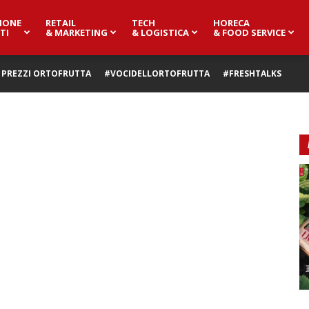
IONE
RETAIL
TECH
HORECA
TI
& MARKETING
& LOGISTICA
& FOOD SERVICE
PREZZI ORTOFRUTTA
#VOCIDELLORTOFRUTTA
#FRESHTALKS