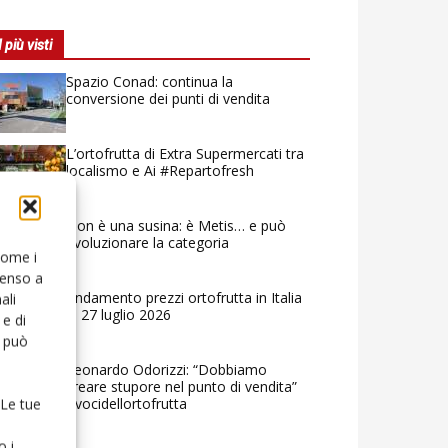
I più visti
Spazio Conad: continua la
conversione dei punti di vendita
L’ortofrutta di Extra Supermercati tra
localismo e Ai #Repartofresh
Non è una susina: è Metis… e può
rivoluzionare la categoria
 come i
senso a
Andamento prezzi ortofrutta in Italia
ali
al 27 luglio 2026
e di
o può
Leonardo Odorizzi: “Dobbiamo
creare stupore nel punto di vendita”
#vocidellortofrutta
 Le tue
o i