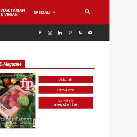
VEGETARIAN
SPECIALI
& VEGAN
E-Magazine
Abbonati
Edicola Web
Iscriviti alla
newsletter