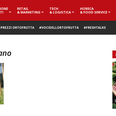
IONE
RETAIL
TECH
HORECA
TI
& MARKETING
& LOGISTICA
& FOOD SERVICE
PREZZI ORTOFRUTTA
#VOCIDELLORTOFRUTTA
#FRESHTALKS
ano