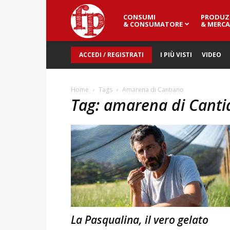
CONSUMI
PRODUZ
Fresh
& CONSUMATORE
& MERCA
ACCEDI / REGISTRATI
I PIÙ VISTI
VIDEO
Point
Home
Tags
Amarena di Cantiano
Tag: amarena di Canti
Magazine
La Pasqualina, il vero gelato