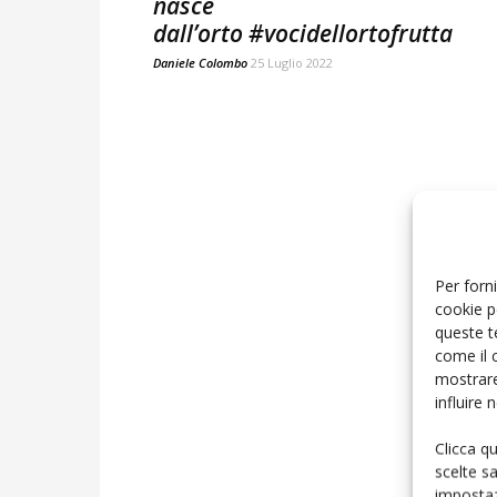
nasce
dall’orto #vocidellortofrutta
Daniele Colombo
25 Luglio 2022
Per forni
cookie p
queste t
come il 
mostrare
influire
Clicca q
scelte s
impostaz