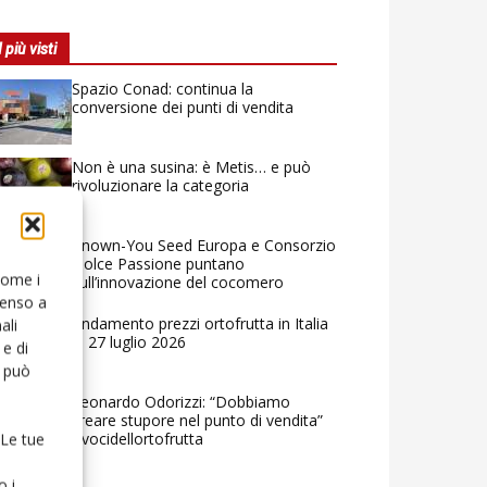
I più visti
Spazio Conad: continua la
conversione dei punti di vendita
Non è una susina: è Metis… e può
rivoluzionare la categoria
Known-You Seed Europa e Consorzio
Dolce Passione puntano
 come i
sull’innovazione del cocomero
senso a
Andamento prezzi ortofrutta in Italia
ali
al 27 luglio 2026
e di
o può
Leonardo Odorizzi: “Dobbiamo
creare stupore nel punto di vendita”
#vocidellortofrutta
 Le tue
o i