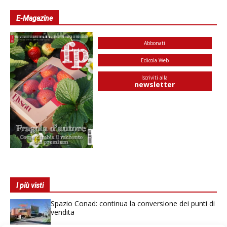
E-Magazine
Abbonati
Edicola Web
Iscriviti alla
newsletter
I più visti
Spazio Conad: continua la conversione dei punti di
vendita