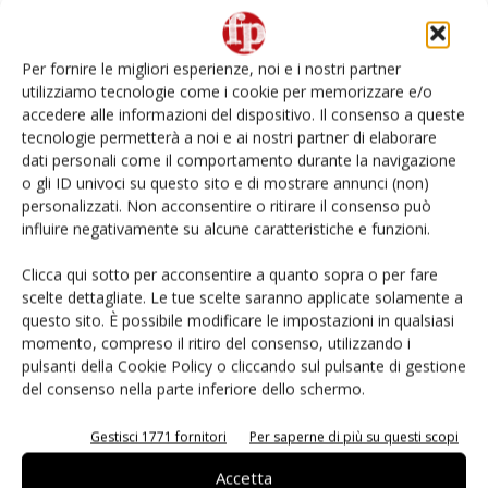
Non è una susina: è Metis… e può rivoluzionare la
categoria
Per fornire le migliori esperienze, noi e i nostri partner
utilizziamo tecnologie come i cookie per memorizzare e/o
L’ortofrutta di Extra Supermercati tra localismo e
accedere alle informazioni del dispositivo. Il consenso a queste
Ai #Repartofresh
tecnologie permetterà a noi e ai nostri partner di elaborare
dati personali come il comportamento durante la navigazione
o gli ID univoci su questo sito e di mostrare annunci (non)
Andamento prezzi ortofrutta in Italia al 27 luglio
2026
personalizzati. Non acconsentire o ritirare il consenso può
influire negativamente su alcune caratteristiche e funzioni.
Leonardo Odorizzi: “Dobbiamo creare stupore nel
Clicca qui sotto per acconsentire a quanto sopra o per fare
punto di vendita” #vocidellortofrutta
scelte dettagliate. Le tue scelte saranno applicate solamente a
questo sito. È possibile modificare le impostazioni in qualsiasi
momento, compreso il ritiro del consenso, utilizzando i
pulsanti della Cookie Policy o cliccando sul pulsante di gestione
del consenso nella parte inferiore dello schermo.
E-magazine
Gestisci 1771 fornitori
Per saperne di più su questi scopi
Accetta