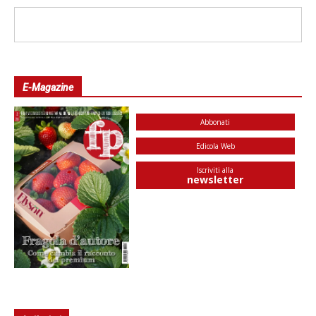
E-Magazine
Abbonati
Edicola Web
Iscriviti alla
newsletter