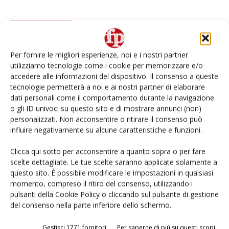
Articoli correlati
Di più dello stesso autore
Ventura festeggia 90 anni con una
Per fornire le migliori esperienze, noi e i nostri partner
utilizziamo tecnologie come i cookie per memorizzare e/o
nuova campagna televisiva dedicata ai
accedere alle informazioni del dispositivo. Il consenso a queste
BBmix
tecnologie permetterà a noi e ai nostri partner di elaborare
dati personali come il comportamento durante la navigazione
Selenella, al via una campagna
o gli ID univoci su questo sito e di mostrare annunci (non)
multicanale
personalizzati. Non acconsentire o ritirare il consenso può
influire negativamente su alcune caratteristiche e funzioni.
Clicca qui sotto per acconsentire a quanto sopra o per fare
La Linea Verde, campagna per le zuppe
scelte dettagliate. Le tue scelte saranno applicate solamente a
fresche DimmidiSì
questo sito. È possibile modificare le impostazioni in qualsiasi
momento, compreso il ritiro del consenso, utilizzando i
pulsanti della Cookie Policy o cliccando sul pulsante di gestione
del consenso nella parte inferiore dello schermo.
Gestisci 1771 fornitori
Per saperne di più su questi scopi