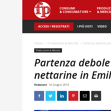
CONSUMI
PRODUZ
Fresh
& CONSUMATORE
& MERCA
ACCEDI / REGISTRATI
I PIÙ VISTI
VIDEO
Point
Home
Produzione & Mercati
Partenza debole per
Magazine
Produzione & Mercati
Partenza debole
nettarine in Em
Redazione
16 Giugno 2014