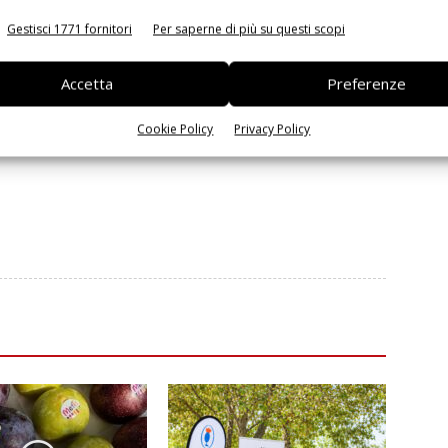
Gestisci 1771 fornitori
Per saperne di più su questi scopi
Prossimo articolo
 e
Nocciole, cresce la richiesta mondiale, ma la
Accetta
Preferenze
produzione è ferma
Cookie Policy
Privacy Policy