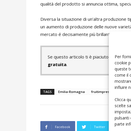
qualità del prodotto si annuncia ottima, spe
Diversa la situazione di un’altra produzione 
un aumento di produzione delle nuove varietà “
mercato é decisamente più brillante degli ann
Per forni
Se questo articolo ti è piaciuto e vuoi 
cookie p
gratuita
.
queste t
come il 
mostrare
influire
TAGS
Emilia-Romagna
fruitimprese
Clicca q
scelte s
impostaz
pulsanti
parte in
Facebook
Twitter
L