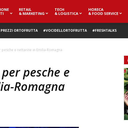
IONE
RETAIL
TECH
HORECA
TI
& MARKETING
& LOGISTICA
& FOOD SERVICE
PREZZI ORTOFRUTTA
#VOCIDELLORTOFRUTTA
#FRESHTALKS
 pesche e nettarine in Emilia-Romagna
 per pesche e
ilia-Romagna