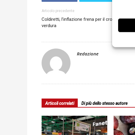
Articolo precedente
Coldiretti, l’inflazione frena per il crollo di frutta
verdura
Redazione
Articoli correlati
Di più dello stesso autore