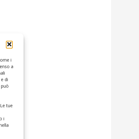
 come i
senso a
ali
e di
o può
 Le tue
o i
nella