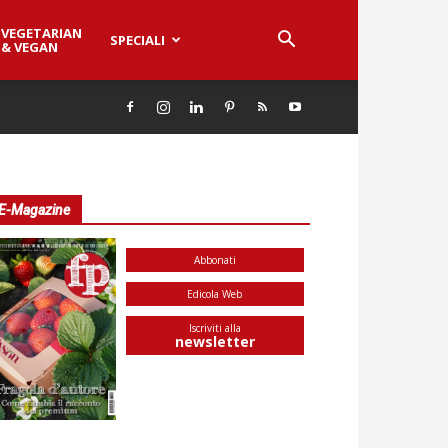
VEGETARIAN
SPECIALI
& VEGAN
E-Magazine
Abbonati
Edicola Web
Iscriviti alla
newsletter