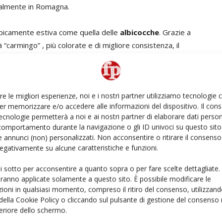
cialmente in Romagna.
tipicamente estiva come quella delle
albicocche
. Grazie a
carmingo” , più colorate e di migliore consistenza, il
i scorsi».
re le migliori esperienze, noi e i nostri partner utilizziamo tecnologie
rimanere sempre informato
iscriviti alla newsletter
er memorizzare e/o accedere alle informazioni del dispositivo. Il con
ecnologie permetterà a noi e ai nostri partner di elaborare dati person
comportamento durante la navigazione o gli ID univoci su questo sito 
 annunci (non) personalizzati. Non acconsentire o ritirare il consens
 negativamente su alcune caratteristiche e funzioni.
ui sotto per acconsentire a quanto sopra o per fare scelte dettagliate.
aranno applicate solamente a questo sito. È possibile modificare le
ioni in qualsiasi momento, compreso il ritiro del consenso, utilizzand
 della Cookie Policy o cliccando sul pulsante di gestione del consenso 
feriore dello schermo.
inkedin
Pinterest
Email