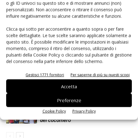
o gli ID univoci su questo sito e di mostrare annunci (non)
personalizzati. Non acconsentire o ritirare il consenso può
influire negativamente su alcune caratteristiche e funzioni.
Clicca qui sotto per acconsentire a quanto sopra o per fare
Articoli correlati
Di più dello stesso autore
scelte dettagliate. Le tue scelte saranno applicate solamente a
questo sito. È possibile modificare le impostazioni in qualsiasi
Apofruit, estate da record per il bio:
momento, compreso il ritiro del consenso, utilizzando i
Canova e ViviToscano crescono a
pulsanti della Cookie Policy o cliccando sul pulsante di gestione
doppia cifra
del consenso nella parte inferiore dello schermo.
Gestisci 1771 fornitori
Per saperne di più su questi scopi
Non è una susina: è Metis… e può
rivoluzionare la categoria
Accetta
Preferenze
Known-You Seed Europa e Consorzio
Cookie Policy
Privacy Policy
Dolce Passione puntano sull’innovazione
del cocomero