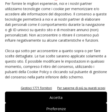
Per fornire le migliori esperienze, noi e i nostri partner
Giuseppe Nardella. 1938 – 2018
utilizziamo tecnologie come i cookie per memorizzare e/o
accedere alle informazioni del dispositivo. Il consenso a queste
tecnologie permetterà a noi e ai nostri partner di elaborare
dati personali come il comportamento durante la navigazione
Approvato il nuovo disciplinare della
o gli ID univoci su questo sito e di mostrare annunci (non)
Pera Igp dell’Emilia Romagna
personalizzati. Non acconsentire o ritirare il consenso può
influire negativamente su alcune caratteristiche e funzioni.
Clicca qui sotto per acconsentire a quanto sopra o per fare
scelte dettagliate. Le tue scelte saranno applicate solamente a
questo sito. È possibile modificare le impostazioni in qualsiasi
momento, compreso il ritiro del consenso, utilizzando i
LASCIA UN COMMENTO
pulsanti della Cookie Policy o cliccando sul pulsante di gestione
del consenso nella parte inferiore dello schermo.
Gestisci 1771 fornitori
Per saperne di più su questi scopi
Accetta
Preferenze