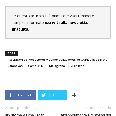
Se questo articolo ti è piaciuto e vuoi rimanere
sempre informato
iscriviti alla newsletter
gratuita
.
TAGS
Asociación de Productores y Comercializadores de Granadas de Elche
Cambayas
Camp d’Elx
Melagrana
VisitElche
Facebook
Twitter
Articolo precedente
Prossimo articolo
Ilip ritorna a Pma Fresh
Aldi sperimenta il restyling del