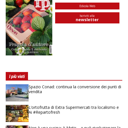
Edicola Web
Iscriviti alla
newsletter
I più visti
Spazio Conad: continua la conversione dei punti di
vendita
L’ortofrutta di Extra Supermercati tra localismo e
Ai #Repartofresh
Non è una susina: è Metis… e può rivoluzionare la