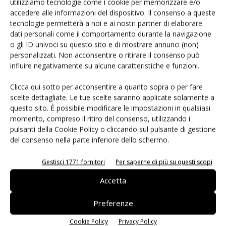
utilizziamo tecnologie come i cookie per memorizzare e/o
accedere alle informazioni del dispositivo. Il consenso a queste
tecnologie permetterà a noi e ai nostri partner di elaborare
Cesena Fiera rinnova la presidenza di
dati personali come il comportamento durante la navigazione
Neri
o gli ID univoci su questo sito e di mostrare annunci (non)
personalizzati. Non acconsentire o ritirare il consenso può
influire negativamente su alcune caratteristiche e funzioni.
Clicca qui sotto per acconsentire a quanto sopra o per fare
scelte dettagliate. Le tue scelte saranno applicate solamente a
questo sito. È possibile modificare le impostazioni in qualsiasi
LASCIA UN COMMENTO
momento, compreso il ritiro del consenso, utilizzando i
pulsanti della Cookie Policy o cliccando sul pulsante di gestione
del consenso nella parte inferiore dello schermo.
Gestisci 1771 fornitori
Per saperne di più su questi scopi
Accetta
Preferenze
Cookie Policy
Privacy Policy