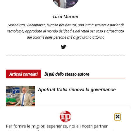
Luca Moroni
Giornalista, videomaker, curioso per natura, una vita a scrivere e parlar di
tecnologia, approdato al mondo del food e del retail per caso e affascinato
dai colori e dalle persone che ci gravitano attorno
Articoli correlati
Di più dello stesso autore
Apofruit Italia rinnova la governance
Cpr System, Domenico Brisigotti è il
nuovo presidente
Per fornire le migliori esperienze, noi e i nostri partner