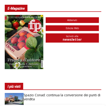
E-Magazine
Abbonati
Edicola Web
Iscriviti alla
newsletter
I più visti
Spazio Conad: continua la conversione dei punti di
vendita