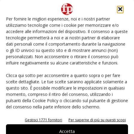
L’ortofrutta di Extra Supermercati tra localismo e
Ai #Repartofresh
Per fornire le migliori esperienze, noi e i nostri partner
utilizziamo tecnologie come i cookie per memorizzare e/o
Non è una susina: è Metis… e può rivoluzionare la
accedere alle informazioni del dispositivo. Il consenso a queste
categoria
tecnologie permetterà a noi e ai nostri partner di elaborare
dati personali come il comportamento durante la navigazione
o gli ID univoci su questo sito e di mostrare annunci (non)
Andamento prezzi ortofrutta in Italia al 27 luglio
2026
personalizzati. Non acconsentire o ritirare il consenso può
influire negativamente su alcune caratteristiche e funzioni.
Leonardo Odorizzi: “Dobbiamo creare stupore nel
Clicca qui sotto per acconsentire a quanto sopra o per fare
punto di vendita” #vocidellortofrutta
scelte dettagliate. Le tue scelte saranno applicate solamente a
questo sito. È possibile modificare le impostazioni in qualsiasi
momento, compreso il ritiro del consenso, utilizzando i
pulsanti della Cookie Policy o cliccando sul pulsante di gestione
del consenso nella parte inferiore dello schermo.
E-magazine
Gestisci 1771 fornitori
Per saperne di più su questi scopi
Accetta