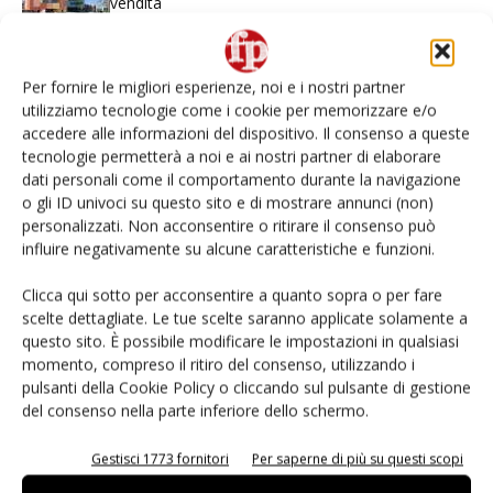
vendita
Non è una susina: è Metis… e può rivoluzionare la
categoria
Per fornire le migliori esperienze, noi e i nostri partner
utilizziamo tecnologie come i cookie per memorizzare e/o
accedere alle informazioni del dispositivo. Il consenso a queste
L’ortofrutta di Extra Supermercati tra localismo e
tecnologie permetterà a noi e ai nostri partner di elaborare
Ai #Repartofresh
dati personali come il comportamento durante la navigazione
o gli ID univoci su questo sito e di mostrare annunci (non)
Andamento prezzi ortofrutta in Italia al 27 luglio
personalizzati. Non acconsentire o ritirare il consenso può
2026
influire negativamente su alcune caratteristiche e funzioni.
Clicca qui sotto per acconsentire a quanto sopra o per fare
Apofruit, estate da record per il bio: Canova e
scelte dettagliate. Le tue scelte saranno applicate solamente a
ViviToscano crescono a doppia cifra
questo sito. È possibile modificare le impostazioni in qualsiasi
momento, compreso il ritiro del consenso, utilizzando i
pulsanti della Cookie Policy o cliccando sul pulsante di gestione
del consenso nella parte inferiore dello schermo.
E-magazine
Gestisci 1773 fornitori
Per saperne di più su questi scopi