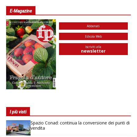
E-Magazine
Abbonati
Edicola Web
Iscriviti alla
newsletter
I più visti
Spazio Conad: continua la conversione dei punti di
vendita