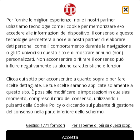
L’ortofrutta di Extra Supermercati tra localismo e
Ai #Repartofresh
Per fornire le migliori esperienze, noi e i nostri partner
utilizziamo tecnologie come i cookie per memorizzare e/o
Non è una susina: è Metis… e può rivoluzionare la
accedere alle informazioni del dispositivo. Il consenso a queste
categoria
tecnologie permetterà a noi e ai nostri partner di elaborare
dati personali come il comportamento durante la navigazione
o gli ID univoci su questo sito e di mostrare annunci (non)
Andamento prezzi ortofrutta in Italia al 27 luglio
2026
personalizzati. Non acconsentire o ritirare il consenso può
influire negativamente su alcune caratteristiche e funzioni.
Apofruit, estate da record per il bio: Canova e
Clicca qui sotto per acconsentire a quanto sopra o per fare
ViviToscano crescono a doppia cifra
scelte dettagliate. Le tue scelte saranno applicate solamente a
questo sito. È possibile modificare le impostazioni in qualsiasi
momento, compreso il ritiro del consenso, utilizzando i
pulsanti della Cookie Policy o cliccando sul pulsante di gestione
del consenso nella parte inferiore dello schermo.
E-magazine
Gestisci 1771 fornitori
Per saperne di più su questi scopi
Accetta