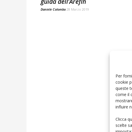
guida dell’Areflh
Daniele Colombo
28 Marzo 2019
Per forni
cookie p
queste t
come il 
mostrare
influire
Clicca q
scelte s
impostaz