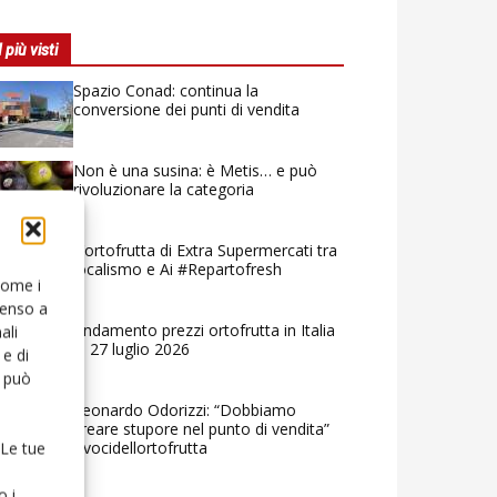
I più visti
Spazio Conad: continua la
conversione dei punti di vendita
Non è una susina: è Metis… e può
rivoluzionare la categoria
L’ortofrutta di Extra Supermercati tra
localismo e Ai #Repartofresh
 come i
senso a
Andamento prezzi ortofrutta in Italia
ali
al 27 luglio 2026
e di
o può
Leonardo Odorizzi: “Dobbiamo
creare stupore nel punto di vendita”
#vocidellortofrutta
 Le tue
o i