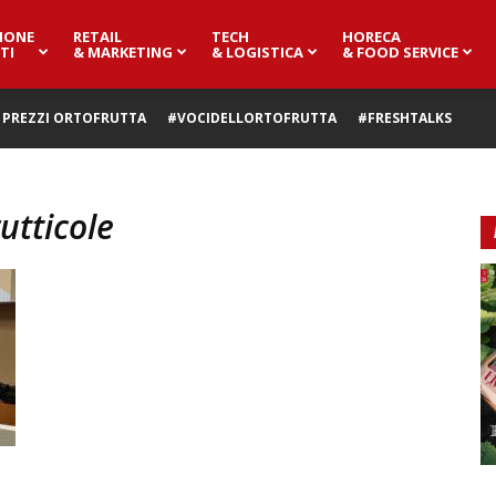
IONE
RETAIL
TECH
HORECA
TI
& MARKETING
& LOGISTICA
& FOOD SERVICE
PREZZI ORTOFRUTTA
#VOCIDELLORTOFRUTTA
#FRESHTALKS
utticole