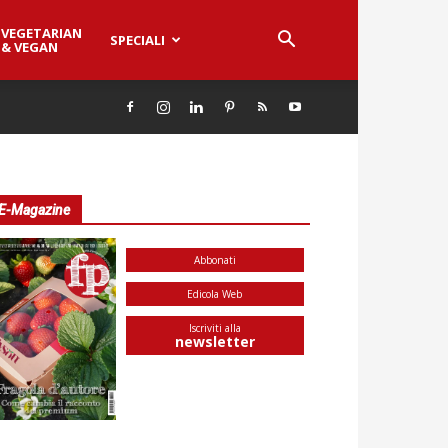
VEGETARIAN
SPECIALI
& VEGAN
E-Magazine
Abbonati
Edicola Web
Iscriviti alla
newsletter