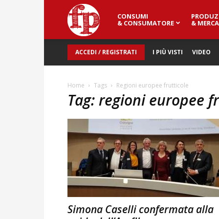
CONSUMI
PRODUZ
Fresh
& CONSUMATORE
& MERCA
ACCEDI / REGISTRATI
I PIÙ VISTI
VIDEO
Point
Home
Tags
Regioni europee frutticole
Tag: regioni europee fr
Magazine
Simona Caselli confermata alla