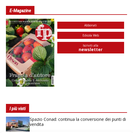
E-Magazine
Abbonati
Edicola Web
Iscriviti alla
newsletter
I più visti
Spazio Conad: continua la conversione dei punti di
vendita