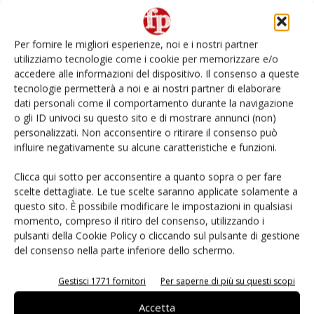
Non è una susina: è Metis… e può rivoluzionare la
categoria
Per fornire le migliori esperienze, noi e i nostri partner
utilizziamo tecnologie come i cookie per memorizzare e/o
Andamento prezzi ortofrutta in Italia al 27 luglio
accedere alle informazioni del dispositivo. Il consenso a queste
2026
tecnologie permetterà a noi e ai nostri partner di elaborare
dati personali come il comportamento durante la navigazione
o gli ID univoci su questo sito e di mostrare annunci (non)
Leonardo Odorizzi: “Dobbiamo creare stupore nel
punto di vendita” #vocidellortofrutta
personalizzati. Non acconsentire o ritirare il consenso può
influire negativamente su alcune caratteristiche e funzioni.
L’ortofrutta di Extra Supermercati tra localismo e
Clicca qui sotto per acconsentire a quanto sopra o per fare
Ai #Repartofresh
scelte dettagliate. Le tue scelte saranno applicate solamente a
questo sito. È possibile modificare le impostazioni in qualsiasi
momento, compreso il ritiro del consenso, utilizzando i
pulsanti della Cookie Policy o cliccando sul pulsante di gestione
del consenso nella parte inferiore dello schermo.
E-magazine
Gestisci 1771 fornitori
Per saperne di più su questi scopi
Accetta