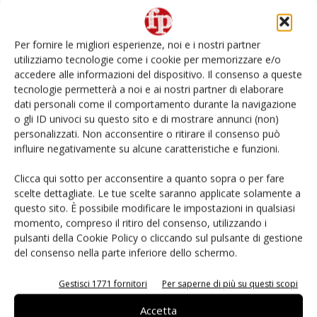
L’ortofrutta di Extra Supermercati tra localismo e
Ai #Repartofresh
Per fornire le migliori esperienze, noi e i nostri partner
utilizziamo tecnologie come i cookie per memorizzare e/o
Non è una susina: è Metis… e può rivoluzionare la
accedere alle informazioni del dispositivo. Il consenso a queste
categoria
tecnologie permetterà a noi e ai nostri partner di elaborare
dati personali come il comportamento durante la navigazione
o gli ID univoci su questo sito e di mostrare annunci (non)
Andamento prezzi ortofrutta in Italia al 27 luglio
2026
personalizzati. Non acconsentire o ritirare il consenso può
influire negativamente su alcune caratteristiche e funzioni.
Leonardo Odorizzi: “Dobbiamo creare stupore nel
Clicca qui sotto per acconsentire a quanto sopra o per fare
punto di vendita” #vocidellortofrutta
scelte dettagliate. Le tue scelte saranno applicate solamente a
questo sito. È possibile modificare le impostazioni in qualsiasi
momento, compreso il ritiro del consenso, utilizzando i
pulsanti della Cookie Policy o cliccando sul pulsante di gestione
del consenso nella parte inferiore dello schermo.
E-magazine
Gestisci 1771 fornitori
Per saperne di più su questi scopi
Accetta