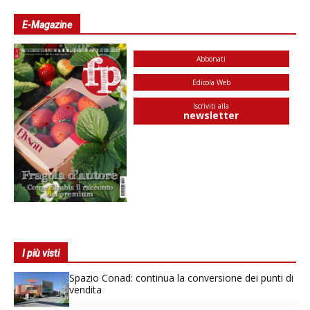
E-Magazine
Abbonati
Edicola Web
Iscriviti alla
newsletter
I più visti
Spazio Conad: continua la conversione dei punti di
vendita