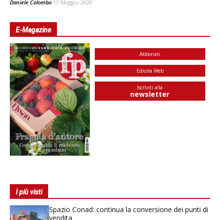
Daniele Colombo
13 Maggio 2020
E-Magazine
Abbonati
Edicola Web
Iscriviti alla
newsletter
I più visti
Spazio Conad: continua la conversione dei punti di
vendita