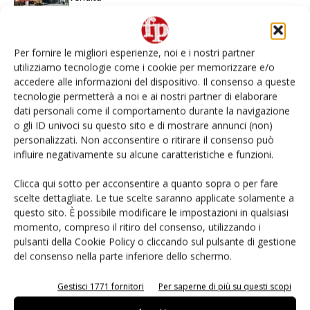
L’ortofrutta di Extra Supermercati tra localismo e
Ai #Repartofresh
Per fornire le migliori esperienze, noi e i nostri partner
utilizziamo tecnologie come i cookie per memorizzare e/o
accedere alle informazioni del dispositivo. Il consenso a queste
Non è una susina: è Metis… e può rivoluzionare la
tecnologie permetterà a noi e ai nostri partner di elaborare
categoria
dati personali come il comportamento durante la navigazione
o gli ID univoci su questo sito e di mostrare annunci (non)
Andamento prezzi ortofrutta in Italia al 27 luglio
personalizzati. Non acconsentire o ritirare il consenso può
2026
influire negativamente su alcune caratteristiche e funzioni.
Clicca qui sotto per acconsentire a quanto sopra o per fare
Apofruit, estate da record per il bio: Canova e
ViviToscano crescono a doppia cifra
scelte dettagliate. Le tue scelte saranno applicate solamente a
questo sito. È possibile modificare le impostazioni in qualsiasi
momento, compreso il ritiro del consenso, utilizzando i
pulsanti della Cookie Policy o cliccando sul pulsante di gestione
del consenso nella parte inferiore dello schermo.
E-magazine
Gestisci 1771 fornitori
Per saperne di più su questi scopi