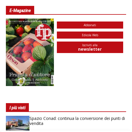
E-Magazine
Abbonati
Edicola Web
Iscriviti alla
newsletter
I più visti
Spazio Conad: continua la conversione dei punti di
vendita