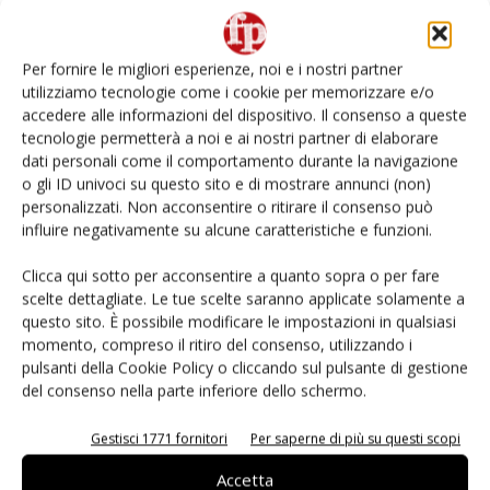
Non è una susina: è Metis… e può rivoluzionare la
categoria
Per fornire le migliori esperienze, noi e i nostri partner
utilizziamo tecnologie come i cookie per memorizzare e/o
Andamento prezzi ortofrutta in Italia al 27 luglio
accedere alle informazioni del dispositivo. Il consenso a queste
2026
tecnologie permetterà a noi e ai nostri partner di elaborare
dati personali come il comportamento durante la navigazione
o gli ID univoci su questo sito e di mostrare annunci (non)
Leonardo Odorizzi: “Dobbiamo creare stupore nel
punto di vendita” #vocidellortofrutta
personalizzati. Non acconsentire o ritirare il consenso può
influire negativamente su alcune caratteristiche e funzioni.
L’ortofrutta di Extra Supermercati tra localismo e
Clicca qui sotto per acconsentire a quanto sopra o per fare
Ai #Repartofresh
scelte dettagliate. Le tue scelte saranno applicate solamente a
questo sito. È possibile modificare le impostazioni in qualsiasi
momento, compreso il ritiro del consenso, utilizzando i
pulsanti della Cookie Policy o cliccando sul pulsante di gestione
del consenso nella parte inferiore dello schermo.
E-magazine
Gestisci 1771 fornitori
Per saperne di più su questi scopi
Accetta