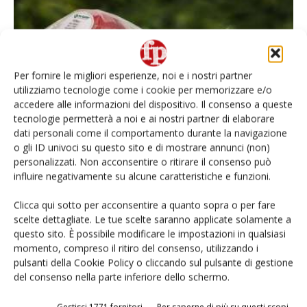
Per fornire le migliori esperienze, noi e i nostri partner
utilizziamo tecnologie come i cookie per memorizzare e/o
Spotlight, a Fruit Logistica la vetrina delle
accedere alle informazioni del dispositivo. Il consenso a queste
novità che fanno tendenza
tecnologie permetterà a noi e ai nostri partner di elaborare
dati personali come il comportamento durante la navigazione
Daniele Colombo
29 Gennaio 2020
o gli ID univoci su questo sito e di mostrare annunci (non)
personalizzati. Non acconsentire o ritirare il consenso può
influire negativamente su alcune caratteristiche e funzioni.
Clicca qui sotto per acconsentire a quanto sopra o per fare
scelte dettagliate. Le tue scelte saranno applicate solamente a
questo sito. È possibile modificare le impostazioni in qualsiasi
momento, compreso il ritiro del consenso, utilizzando i
pulsanti della Cookie Policy o cliccando sul pulsante di gestione
del consenso nella parte inferiore dello schermo.