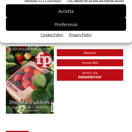
Gestisci 1771 fornitori
Per saperne di più su questi scopi
Per Natale i cesti di frutta esotica di
Accetta
McGarlet
Redazione
7 Dicembre 2019
Preferenze
Cookie Policy
Privacy Policy
E-Magazine
Abbonati
Edicola Web
Iscriviti alla
newsletter