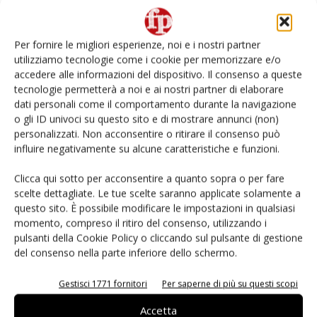
Non è una susina: è Metis… e può rivoluzionare la
categoria
Per fornire le migliori esperienze, noi e i nostri partner
utilizziamo tecnologie come i cookie per memorizzare e/o
Andamento prezzi ortofrutta in Italia al 27 luglio
accedere alle informazioni del dispositivo. Il consenso a queste
2026
tecnologie permetterà a noi e ai nostri partner di elaborare
dati personali come il comportamento durante la navigazione
o gli ID univoci su questo sito e di mostrare annunci (non)
Leonardo Odorizzi: “Dobbiamo creare stupore nel
punto di vendita” #vocidellortofrutta
personalizzati. Non acconsentire o ritirare il consenso può
influire negativamente su alcune caratteristiche e funzioni.
Known-You Seed Europa e Consorzio Dolce
Clicca qui sotto per acconsentire a quanto sopra o per fare
Passione puntano sull’innovazione del cocomero
scelte dettagliate. Le tue scelte saranno applicate solamente a
questo sito. È possibile modificare le impostazioni in qualsiasi
momento, compreso il ritiro del consenso, utilizzando i
pulsanti della Cookie Policy o cliccando sul pulsante di gestione
del consenso nella parte inferiore dello schermo.
E-magazine
Gestisci 1771 fornitori
Per saperne di più su questi scopi
Accetta