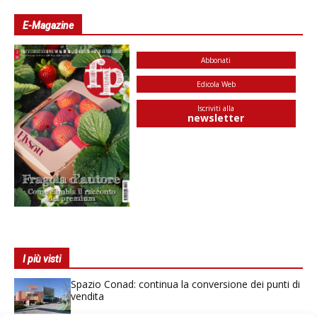
E-Magazine
Abbonati
Edicola Web
Iscriviti alla
newsletter
I più visti
Spazio Conad: continua la conversione dei punti di
vendita