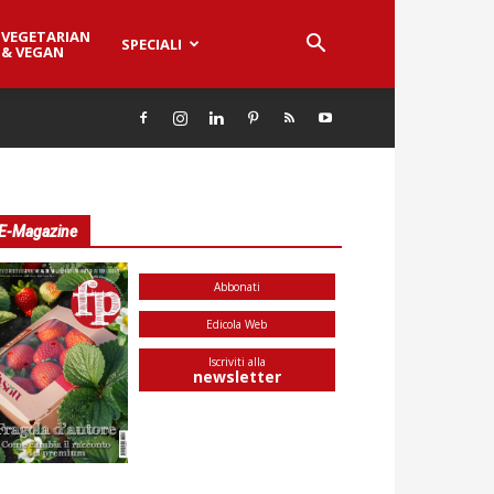
VEGETARIAN
SPECIALI
& VEGAN
E-Magazine
Abbonati
Edicola Web
Iscriviti alla
newsletter