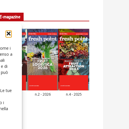
E-magazine
 come i
senso a
ali
e di
o può
 Le tue
n.3 - 2026
n.2 - 2026
n.4 - 2025
icola Web
o i
nella