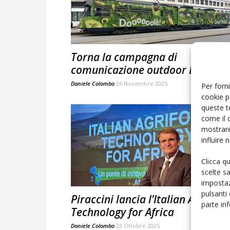
Torna la campagna di
comunicazione outdoor Doooolé
Daniele Colombo
26 Novembre 2025
Per forni
cookie p
queste t
come il 
mostrare
influire
Clicca q
scelte s
impostaz
pulsanti
Piraccini lancia l’Italian Agrifood
parte in
Technology for Africa
Daniele Colombo
23 Ottobre 2025