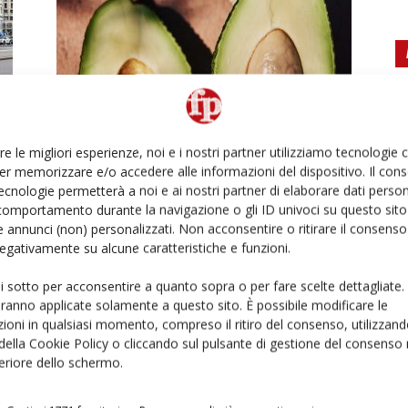
Halaesa: “Il tropicale made in
!
Italy non è più una nicchia”...
Daniele Colombo
4 Novembre 2025
re le migliori esperienze, noi e i nostri partner utilizziamo tecnologie
er memorizzare e/o accedere alle informazioni del dispositivo. Il con
ecnologie permetterà a noi e ai nostri partner di elaborare dati person
comportamento durante la navigazione o gli ID univoci su questo sito 
 annunci (non) personalizzati. Non acconsentire o ritirare il consens
 negativamente su alcune caratteristiche e funzioni.
ui sotto per acconsentire a quanto sopra o per fare scelte dettagliate.
aranno applicate solamente a questo sito. È possibile modificare le
Ed
ioni in qualsiasi momento, compreso il ritiro del consenso, utilizzand
 della Cookie Policy o cliccando sul pulsante di gestione del consenso 
Macfrut 2026: “Più grande,
feriore dello schermo.
internazionale e innovativa”
Daniele Colombo
17 Settembre 2025