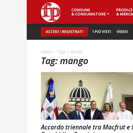
CONSUMI
PRODUZ
Fresh
& CONSUMATORE
& MERCA
ACCEDI / REGISTRATI
I PIÙ VISTI
VIDEO
Point
Home
Tags
Mango
Tag: mango
Magazine
Accordo triennale tra Macfrut e 