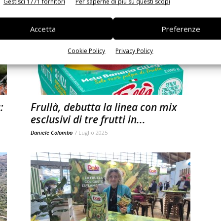
Gestisci 1771 fornitori
Per saperne di più su questi scopi
Accetta
Preferenze
Cookie Policy
Privacy Policy
:
Frullà, debutta la linea con mix
esclusivi di tre frutti in...
Daniele Colombo
7 Luglio 2025