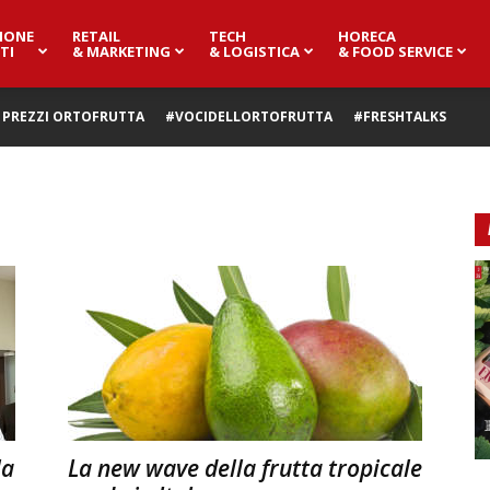
IONE
RETAIL
TECH
HORECA
TI
& MARKETING
& LOGISTICA
& FOOD SERVICE
PREZZI ORTOFRUTTA
#VOCIDELLORTOFRUTTA
#FRESHTALKS
la
La new wave della frutta tropicale