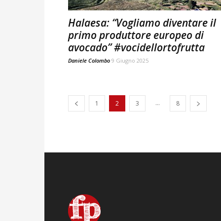
Halaesa: “Vogliamo diventare il
primo produttore europeo di
avocado” #vocidellortofrutta
Daniele Colombo
9 Giugno 2025
...
1
2
3
8