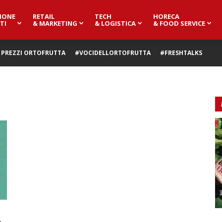
IONE
RETAIL
TECH
HORECA
TI
& MARKETING
& LOGISTICA
& FOOD SERVICE
PREZZI ORTOFRUTTA
#VOCIDELLORTOFRUTTA
#FRESHTALKS