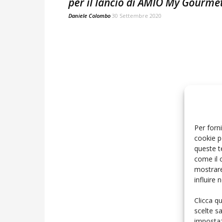
per il lancio di AMÍO My Gourme
Daniele Colombo
30 Settembre 2020
Per forni
cookie p
queste t
come il 
mostrare
influire
Clicca q
scelte s
impostaz