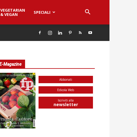
VEGETARIAN
SPECIALI
& VEGAN
E-Magazine
Abbonati
Edicola Web
Iscriviti alla
newsletter