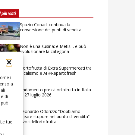
I più visti
Spazio Conad: continua la
conversione dei punti di vendita
Non è una susina: è Metis… e può
rivoluzionare la categoria
L’ortofrutta di Extra Supermercati tra
localismo e Ai #Repartofresh
 come i
senso a
Andamento prezzi ortofrutta in Italia
ali
al 27 luglio 2026
e di
o può
Leonardo Odorizzi: “Dobbiamo
creare stupore nel punto di vendita”
#vocidellortofrutta
 Le tue
o i