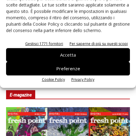
scelte dettagliate. Le tue scelte saranno applicate solamente a
Non è una susina: è Metis… e può rivoluzionare la
questo sito. È possibile modificare le impostazioni in qualsiasi
categoria
momento, compreso il ritiro del consenso, utilizzando i
pulsanti della Cookie Policy o cliccando sul pulsante di gestione
del consenso nella parte inferiore dello schermo.
Andamento prezzi ortofrutta in Italia al 27 luglio
2026
Gestisci 1771 fornitori
Per saperne di più su questi scopi
Leonardo Odorizzi: “Dobbiamo creare stupore nel
Accetta
punto di vendita” #vocidellortofrutta
Preferenze
Cookie Policy
Privacy Policy
E-magazine