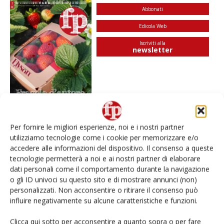
Abbonati
Edicola Web
Iscriviti alla
newsletter
Per fornire le migliori esperienze, noi e i nostri partner
utilizziamo tecnologie come i cookie per memorizzare e/o
accedere alle informazioni del dispositivo. Il consenso a queste
I più visti
tecnologie permetterà a noi e ai nostri partner di elaborare
Spazio Conad: continua la conversione dei punti di
dati personali come il comportamento durante la navigazione
vendita
o gli ID univoci su questo sito e di mostrare annunci (non)
personalizzati. Non acconsentire o ritirare il consenso può
influire negativamente su alcune caratteristiche e funzioni.
L’ortofrutta di Extra Supermercati tra localismo e
Ai #Repartofresh
Clicca qui sotto per acconsentire a quanto sopra o per fare