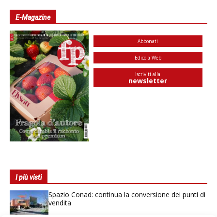
E-Magazine
Abbonati
Edicola Web
Iscriviti alla
newsletter
I più visti
Spazio Conad: continua la conversione dei punti di
vendita