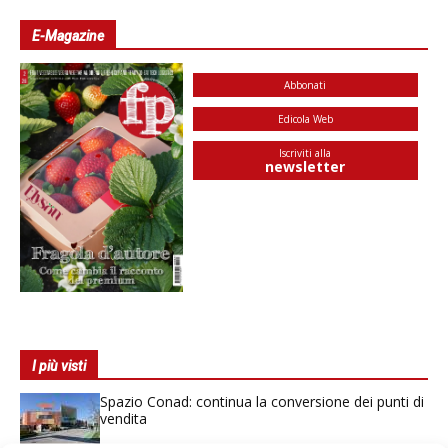
E-Magazine
Abbonati
Edicola Web
Iscriviti alla
newsletter
I più visti
Spazio Conad: continua la conversione dei punti di
vendita