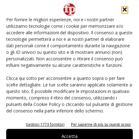
Retail tour nel mondo della IV gamma
Per fornire le migliori esperienze, noi e i nostri partner
utilizziamo tecnologie come i cookie per memorizzare e/o
L’ortofrutta di Extra Supermercati tra localismo e
accedere alle informazioni del dispositivo. Il consenso a queste
Ai #Repartofresh
tecnologie permetterà a noi e ai nostri partner di elaborare
dati personali come il comportamento durante la navigazione
o gli ID univoci su questo sito e di mostrare annunci (non)
Non è una susina: è Metis… e può rivoluzionare la
categoria
personalizzati. Non acconsentire o ritirare il consenso può
influire negativamente su alcune caratteristiche e funzioni.
Fichidindia, tutto quello che serve per la raccolta
Clicca qui sotto per acconsentire a quanto sopra o per fare
fai da te
scelte dettagliate. Le tue scelte saranno applicate solamente a
questo sito. È possibile modificare le impostazioni in qualsiasi
momento, compreso il ritiro del consenso, utilizzando i
pulsanti della Cookie Policy o cliccando sul pulsante di gestione
del consenso nella parte inferiore dello schermo.
E-magazine
Gestisci 1773 fornitori
Per saperne di più su questi scopi
Accetta