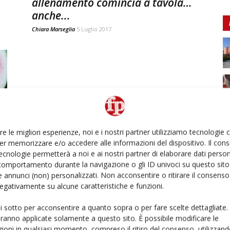
allenamento comincia a tavola…
anche...
Chiara Marseglia
5 Luglio 2017
re le migliori esperienze, noi e i nostri partner utilizziamo tecnologie
er memorizzare e/o accedere alle informazioni del dispositivo. Il con
ecnologie permetterà a noi e ai nostri partner di elaborare dati person
comportamento durante la navigazione o gli ID univoci su questo sito 
 annunci (non) personalizzati. Non acconsentire o ritirare il consens
 negativamente su alcune caratteristiche e funzioni.
ui sotto per acconsentire a quanto sopra o per fare scelte dettagliate.
aranno applicate solamente a questo sito. È possibile modificare le
ioni in qualsiasi momento, compreso il ritiro del consenso, utilizzand