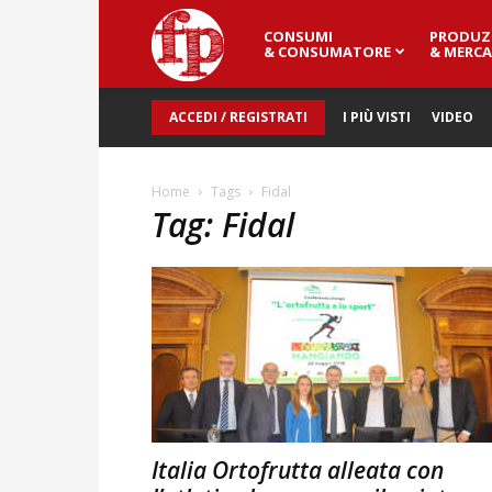
CONSUMI
PRODUZ
Fresh
& CONSUMATORE
& MERCA
ACCEDI / REGISTRATI
I PIÙ VISTI
VIDEO
Point
Home
Tags
Fidal
Tag: Fidal
Magazine
Italia Ortofrutta alleata con