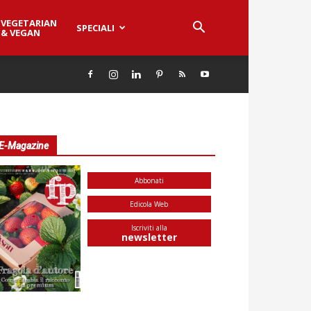
VEGETARIAN
SPECIALI
& VEGAN
E-Magazine
Abbonati
Edicola Web
Iscriviti alla
newsletter