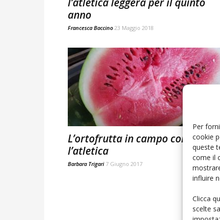
l’atletica leggera per il quinto
anno
Francesca Baccino
23 Maggio 2018
Per forni
L’ortofrutta in campo con
cookie p
queste t
l’atletica
come il 
Barbara Trigari
7 Giugno 2017
mostrare
influire
Clicca q
scelte s
impostaz