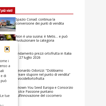
I più visti
Spazio Conad: continua la
conversione dei punti di vendita
Non è una susina: è Metis… e può
rivoluzionare la categoria
Andamento prezzi ortofrutta in Italia
al 27 luglio 2026
 come i
senso a
Leonardo Odorizzi: “Dobbiamo
ali
creare stupore nel punto di vendita”
e di
#vocidellortofrutta
o può
Known-You Seed Europa e Consorzio
Dolce Passione puntano
sull’innovazione del cocomero
 Le tue
o i