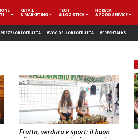
IONE
RETAIL
TECH
HORECA
TI
& MARKETING
& LOGISTICA
& FOOD SERVICE
PREZZI ORTOFRUTTA
#VOCIDELLORTOFRUTTA
#FRESHTALKS
Frutta, verdura e sport: il buon