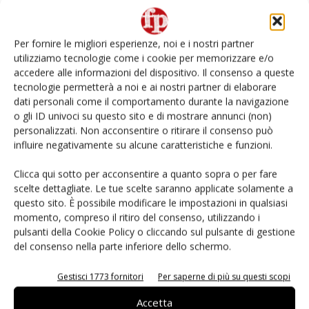
L’ortofrutta di Extra Supermercati tra localismo e
Ai #Repartofresh
Per fornire le migliori esperienze, noi e i nostri partner
utilizziamo tecnologie come i cookie per memorizzare e/o
Non è una susina: è Metis… e può rivoluzionare la
accedere alle informazioni del dispositivo. Il consenso a queste
categoria
tecnologie permetterà a noi e ai nostri partner di elaborare
dati personali come il comportamento durante la navigazione
o gli ID univoci su questo sito e di mostrare annunci (non)
Fichidindia, tutto quello che serve per la raccolta
fai da te
personalizzati. Non acconsentire o ritirare il consenso può
influire negativamente su alcune caratteristiche e funzioni.
Andamento prezzi ortofrutta in Italia al 27 luglio
Clicca qui sotto per acconsentire a quanto sopra o per fare
2026
scelte dettagliate. Le tue scelte saranno applicate solamente a
questo sito. È possibile modificare le impostazioni in qualsiasi
momento, compreso il ritiro del consenso, utilizzando i
pulsanti della Cookie Policy o cliccando sul pulsante di gestione
del consenso nella parte inferiore dello schermo.
E-magazine
Gestisci 1773 fornitori
Per saperne di più su questi scopi
Accetta