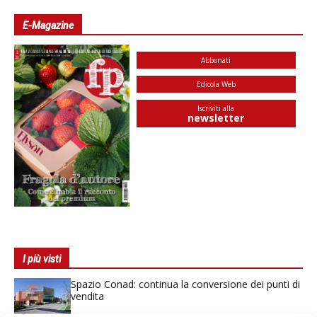
E-Magazine
Abbonati
Edicola Web
Iscriviti alla
newsletter
I più visti
Spazio Conad: continua la conversione dei punti di
vendita