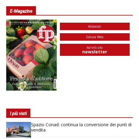
E-Magazine
Abbonati
Edicola Web
Iscriviti alla
newsletter
I più visti
Spazio Conad: continua la conversione dei punti di
vendita