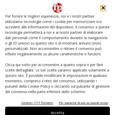
Non è una susina: è Metis… e può rivoluzionare la
categoria
Per fornire le migliori esperienze, noi e i nostri partner
utilizziamo tecnologie come i cookie per memorizzare e/o
Andamento prezzi ortofrutta in Italia al 27 luglio
accedere alle informazioni del dispositivo. Il consenso a queste
2026
tecnologie permetterà a noi e ai nostri partner di elaborare
dati personali come il comportamento durante la navigazione
o gli ID univoci su questo sito e di mostrare annunci (non)
Leonardo Odorizzi: “Dobbiamo creare stupore nel
punto di vendita” #vocidellortofrutta
personalizzati. Non acconsentire o ritirare il consenso può
influire negativamente su alcune caratteristiche e funzioni.
L’ortofrutta di Extra Supermercati tra localismo e
Clicca qui sotto per acconsentire a quanto sopra o per fare
Ai #Repartofresh
scelte dettagliate. Le tue scelte saranno applicate solamente a
questo sito. È possibile modificare le impostazioni in qualsiasi
momento, compreso il ritiro del consenso, utilizzando i
pulsanti della Cookie Policy o cliccando sul pulsante di gestione
del consenso nella parte inferiore dello schermo.
E-magazine
Gestisci 1771 fornitori
Per saperne di più su questi scopi
Accetta