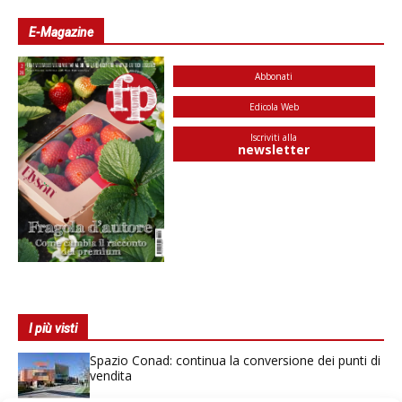
E-Magazine
Abbonati
Edicola Web
Iscriviti alla
newsletter
I più visti
Spazio Conad: continua la conversione dei punti di
vendita