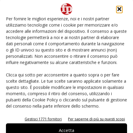
L’ortofrutta di Extra Supermercati tra localismo e
Ai #Repartofresh
Per fornire le migliori esperienze, noi e i nostri partner
utilizziamo tecnologie come i cookie per memorizzare e/o
Non è una susina: è Metis… e può rivoluzionare la
accedere alle informazioni del dispositivo. Il consenso a queste
categoria
tecnologie permetterà a noi e ai nostri partner di elaborare
dati personali come il comportamento durante la navigazione
o gli ID univoci su questo sito e di mostrare annunci (non)
Andamento prezzi ortofrutta in Italia al 27 luglio
2026
personalizzati. Non acconsentire o ritirare il consenso può
influire negativamente su alcune caratteristiche e funzioni.
Leonardo Odorizzi: “Dobbiamo creare stupore nel
Clicca qui sotto per acconsentire a quanto sopra o per fare
punto di vendita” #vocidellortofrutta
scelte dettagliate. Le tue scelte saranno applicate solamente a
questo sito. È possibile modificare le impostazioni in qualsiasi
momento, compreso il ritiro del consenso, utilizzando i
pulsanti della Cookie Policy o cliccando sul pulsante di gestione
del consenso nella parte inferiore dello schermo.
E-magazine
Gestisci 1771 fornitori
Per saperne di più su questi scopi
Accetta