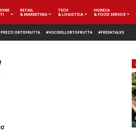
IONE
RETAIL
TECH
HORECA
TI
& MARKETING
& LOGISTICA
& FOOD SERVICE
PREZZI ORTOFRUTTA
#VOCIDELLORTOFRUTTA
#FRESHTALKS
a
na