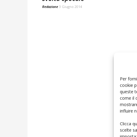
Redazione
3 Giugno 2014
Per forni
cookie p
queste t
come il 
mostrare
influire
Clicca q
scelte s
impostaz