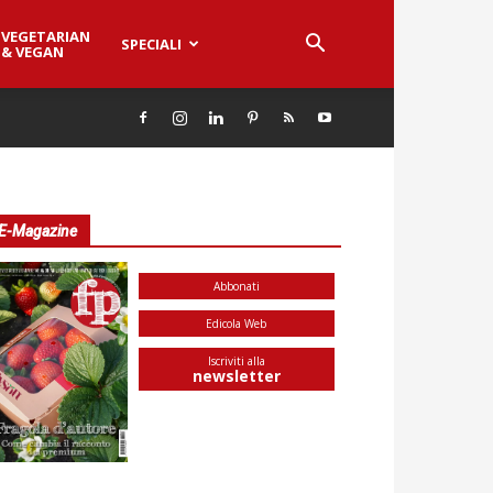
VEGETARIAN
SPECIALI
& VEGAN
E-Magazine
Abbonati
Edicola Web
Iscriviti alla
newsletter