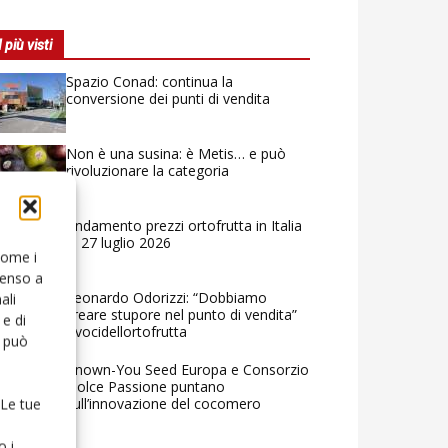
I più visti
Spazio Conad: continua la
conversione dei punti di vendita
Non è una susina: è Metis… e può
rivoluzionare la categoria
Andamento prezzi ortofrutta in Italia
al 27 luglio 2026
 come i
senso a
Leonardo Odorizzi: “Dobbiamo
ali
creare stupore nel punto di vendita”
e di
#vocidellortofrutta
o può
Known-You Seed Europa e Consorzio
Dolce Passione puntano
sull’innovazione del cocomero
 Le tue
o i