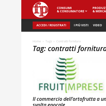
CONSUMI
PRODUZ
Fresh
& CONSUMATORE
& MERCA
ACCEDI / REGISTRATI
I PIÙ VISTI
VIDEO
Point
Home
Tags
Contratti fornitura
Tag: contratti fornitur
Magazine
Il commercio dell’ortofrutta a u
svolta epocale