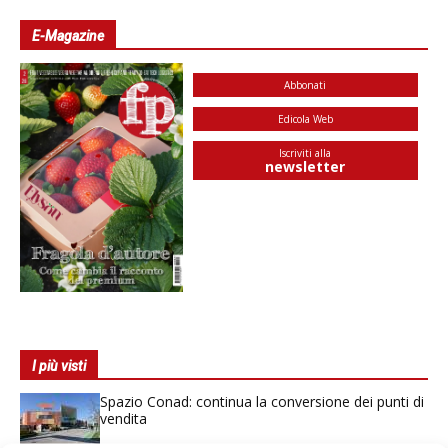
E-Magazine
Abbonati
Edicola Web
Iscriviti alla
newsletter
I più visti
Spazio Conad: continua la conversione dei punti di
vendita