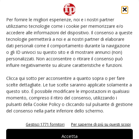
Non è una susina: è Metis… e può rivoluzionare la
categoria
Per fornire le migliori esperienze, noi e i nostri partner
utilizziamo tecnologie come i cookie per memorizzare e/o
L’ortofrutta di Extra Supermercati tra localismo e
accedere alle informazioni del dispositivo. Il consenso a queste
Ai #Repartofresh
tecnologie permetterà a noi e ai nostri partner di elaborare
dati personali come il comportamento durante la navigazione
o gli ID univoci su questo sito e di mostrare annunci (non)
Andamento prezzi ortofrutta in Italia al 27 luglio
2026
personalizzati. Non acconsentire o ritirare il consenso può
influire negativamente su alcune caratteristiche e funzioni.
Leonardo Odorizzi: “Dobbiamo creare stupore nel
Clicca qui sotto per acconsentire a quanto sopra o per fare
punto di vendita” #vocidellortofrutta
scelte dettagliate. Le tue scelte saranno applicate solamente a
questo sito. È possibile modificare le impostazioni in qualsiasi
momento, compreso il ritiro del consenso, utilizzando i
pulsanti della Cookie Policy o cliccando sul pulsante di gestione
del consenso nella parte inferiore dello schermo.
E-magazine
Gestisci 1771 fornitori
Per saperne di più su questi scopi
Accetta