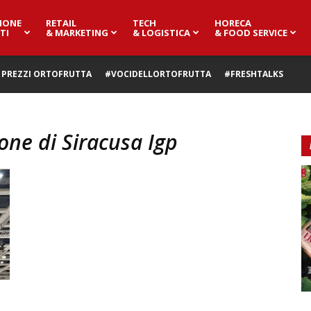
IONE
RETAIL
TECH
HORECA
TI
& MARKETING
& LOGISTICA
& FOOD SERVICE
PREZZI ORTOFRUTTA
#VOCIDELLORTOFRUTTA
#FRESHTALKS
one di Siracusa Igp