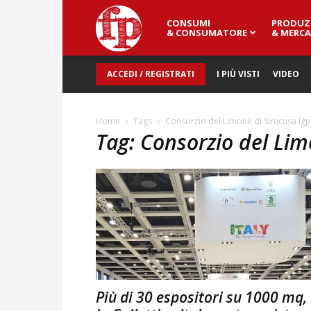
CONSUMI
PRODUZ
Fresh
& CONSUMATORE
& MERCA
ACCEDI / REGISTRATI
I PIÙ VISTI
VIDEO
Point
Home
Tags
Consorzio del Limone di Siracusa Igp
Tag: Consorzio del Lim
Magazine
Più di 30 espositori su 1000 mq,