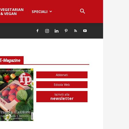
VEGETARIAN
SPECIALI
& VEGAN
E-Magazine
Abbonati
Edicola Web
Iscriviti alla
newsletter