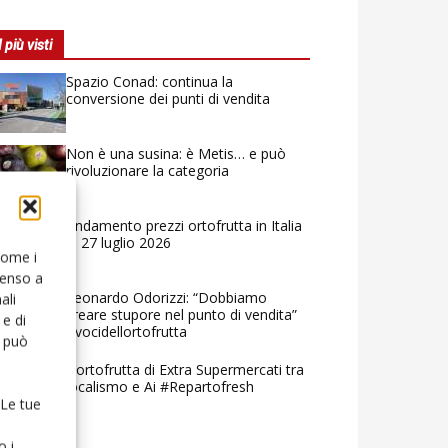
I più visti
Spazio Conad: continua la
conversione dei punti di vendita
Non è una susina: è Metis… e può
rivoluzionare la categoria
Andamento prezzi ortofrutta in Italia
al 27 luglio 2026
 come i
senso a
Leonardo Odorizzi: “Dobbiamo
ali
creare stupore nel punto di vendita”
e di
#vocidellortofrutta
o può
L’ortofrutta di Extra Supermercati tra
localismo e Ai #Repartofresh
 Le tue
o i