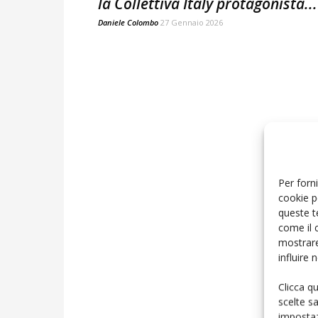
la Collettiva Italy protagonista...
Daniele Colombo
27 Gennaio 2026
Per forni
cookie p
queste t
come il 
mostrare
influire
Clicca q
scelte s
impostaz