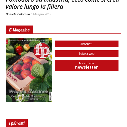
valore lungo la filiera
Daniele Colombo
6 Maggio 2019
E-Magazine
Abbonati
Edicola Web
Iscriviti alla
newsletter
I più visti