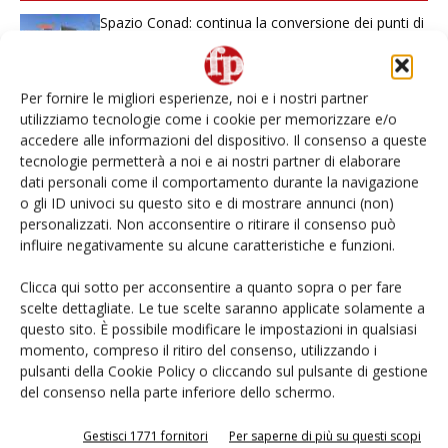
Spazio Conad: continua la conversione dei punti di
vendita
L’ortofrutta di Extra Supermercati tra localismo e
Per fornire le migliori esperienze, noi e i nostri partner
Ai #Repartofresh
utilizziamo tecnologie come i cookie per memorizzare e/o
accedere alle informazioni del dispositivo. Il consenso a queste
tecnologie permetterà a noi e ai nostri partner di elaborare
Non è una susina: è Metis… e può rivoluzionare la
dati personali come il comportamento durante la navigazione
categoria
o gli ID univoci su questo sito e di mostrare annunci (non)
personalizzati. Non acconsentire o ritirare il consenso può
Andamento prezzi ortofrutta in Italia al 27 luglio
influire negativamente su alcune caratteristiche e funzioni.
2026
Clicca qui sotto per acconsentire a quanto sopra o per fare
scelte dettagliate. Le tue scelte saranno applicate solamente a
Leonardo Odorizzi: “Dobbiamo creare stupore nel
punto di vendita” #vocidellortofrutta
questo sito. È possibile modificare le impostazioni in qualsiasi
momento, compreso il ritiro del consenso, utilizzando i
pulsanti della Cookie Policy o cliccando sul pulsante di gestione
del consenso nella parte inferiore dello schermo.
Gestisci 1771 fornitori
Per saperne di più su questi scopi