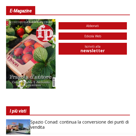
E-Magazine
Abbonati
Edicola Web
Iscriviti alla
newsletter
I più visti
Spazio Conad: continua la conversione dei punti di
vendita