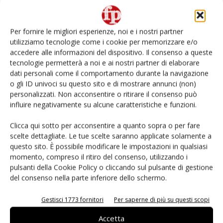
L’ortofrutta di Extra Supermercati tra localismo e
Ai #Repartofresh
Per fornire le migliori esperienze, noi e i nostri partner
utilizziamo tecnologie come i cookie per memorizzare e/o
Non è una susina: è Metis… e può rivoluzionare la
accedere alle informazioni del dispositivo. Il consenso a queste
categoria
tecnologie permetterà a noi e ai nostri partner di elaborare
dati personali come il comportamento durante la navigazione
o gli ID univoci su questo sito e di mostrare annunci (non)
Fichidindia, tutto quello che serve per la raccolta
fai da te
personalizzati. Non acconsentire o ritirare il consenso può
influire negativamente su alcune caratteristiche e funzioni.
Andamento prezzi ortofrutta in Italia al 27 luglio
Clicca qui sotto per acconsentire a quanto sopra o per fare
2026
scelte dettagliate. Le tue scelte saranno applicate solamente a
questo sito. È possibile modificare le impostazioni in qualsiasi
momento, compreso il ritiro del consenso, utilizzando i
pulsanti della Cookie Policy o cliccando sul pulsante di gestione
del consenso nella parte inferiore dello schermo.
E-magazine
Gestisci 1773 fornitori
Per saperne di più su questi scopi
Accetta