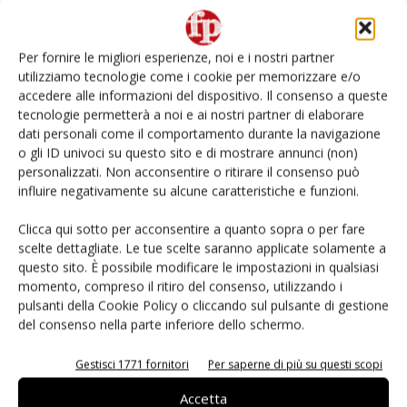
Non è una susina: è Metis… e può rivoluzionare la
categoria
Per fornire le migliori esperienze, noi e i nostri partner
utilizziamo tecnologie come i cookie per memorizzare e/o
L’ortofrutta di Extra Supermercati tra localismo e
accedere alle informazioni del dispositivo. Il consenso a queste
Ai #Repartofresh
tecnologie permetterà a noi e ai nostri partner di elaborare
dati personali come il comportamento durante la navigazione
o gli ID univoci su questo sito e di mostrare annunci (non)
Andamento prezzi ortofrutta in Italia al 27 luglio
2026
personalizzati. Non acconsentire o ritirare il consenso può
influire negativamente su alcune caratteristiche e funzioni.
Leonardo Odorizzi: “Dobbiamo creare stupore nel
Clicca qui sotto per acconsentire a quanto sopra o per fare
punto di vendita” #vocidellortofrutta
scelte dettagliate. Le tue scelte saranno applicate solamente a
questo sito. È possibile modificare le impostazioni in qualsiasi
momento, compreso il ritiro del consenso, utilizzando i
pulsanti della Cookie Policy o cliccando sul pulsante di gestione
del consenso nella parte inferiore dello schermo.
E-magazine
Gestisci 1771 fornitori
Per saperne di più su questi scopi
Accetta