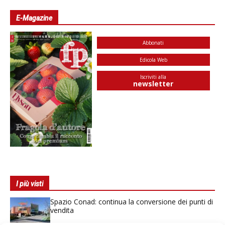
E-Magazine
Abbonati
Edicola Web
Iscriviti alla
newsletter
I più visti
Spazio Conad: continua la conversione dei punti di
vendita