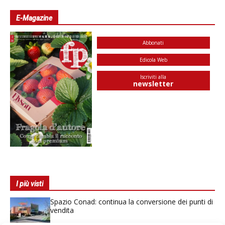
E-Magazine
Abbonati
Edicola Web
Iscriviti alla
newsletter
I più visti
Spazio Conad: continua la conversione dei punti di
vendita