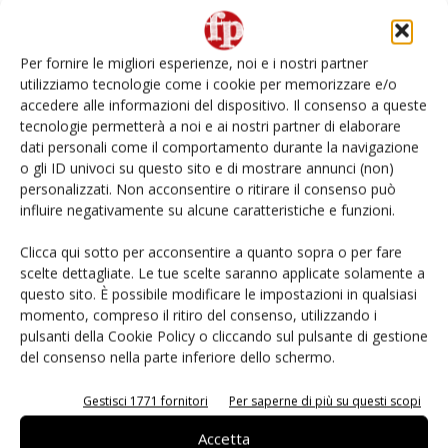
Non è una susina: è Metis… e può rivoluzionare la
categoria
Per fornire le migliori esperienze, noi e i nostri partner
utilizziamo tecnologie come i cookie per memorizzare e/o
L’ortofrutta di Extra Supermercati tra localismo e
accedere alle informazioni del dispositivo. Il consenso a queste
Ai #Repartofresh
tecnologie permetterà a noi e ai nostri partner di elaborare
dati personali come il comportamento durante la navigazione
o gli ID univoci su questo sito e di mostrare annunci (non)
Andamento prezzi ortofrutta in Italia al 27 luglio
2026
personalizzati. Non acconsentire o ritirare il consenso può
influire negativamente su alcune caratteristiche e funzioni.
Leonardo Odorizzi: “Dobbiamo creare stupore nel
Clicca qui sotto per acconsentire a quanto sopra o per fare
punto di vendita” #vocidellortofrutta
scelte dettagliate. Le tue scelte saranno applicate solamente a
questo sito. È possibile modificare le impostazioni in qualsiasi
momento, compreso il ritiro del consenso, utilizzando i
pulsanti della Cookie Policy o cliccando sul pulsante di gestione
del consenso nella parte inferiore dello schermo.
E-magazine
Gestisci 1771 fornitori
Per saperne di più su questi scopi
Accetta