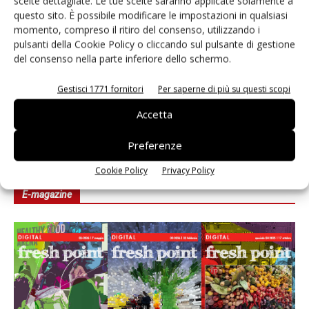
scelte dettagliate. Le tue scelte saranno applicate solamente a
Ai #Repartofresh
questo sito. È possibile modificare le impostazioni in qualsiasi
momento, compreso il ritiro del consenso, utilizzando i
pulsanti della Cookie Policy o cliccando sul pulsante di gestione
Andamento prezzi ortofrutta in Italia al 27 luglio
del consenso nella parte inferiore dello schermo.
2026
Gestisci 1771 fornitori
Per saperne di più su questi scopi
Leonardo Odorizzi: “Dobbiamo creare stupore nel
punto di vendita” #vocidellortofrutta
Accetta
Preferenze
Cookie Policy
Privacy Policy
E-magazine