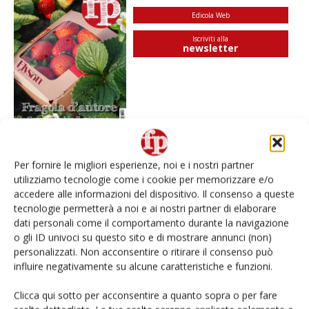
Edicola Web
Iscriviti alla
newsletter
Per fornire le migliori esperienze, noi e i nostri partner
utilizziamo tecnologie come i cookie per memorizzare e/o
I più visti
accedere alle informazioni del dispositivo. Il consenso a queste
tecnologie permetterà a noi e ai nostri partner di elaborare
Spazio Conad: continua la conversione dei punti di
vendita
dati personali come il comportamento durante la navigazione
o gli ID univoci su questo sito e di mostrare annunci (non)
personalizzati. Non acconsentire o ritirare il consenso può
Non è una susina: è Metis… e può rivoluzionare la
influire negativamente su alcune caratteristiche e funzioni.
categoria
Clicca qui sotto per acconsentire a quanto sopra o per fare
L’ortofrutta di Extra Supermercati tra localismo e