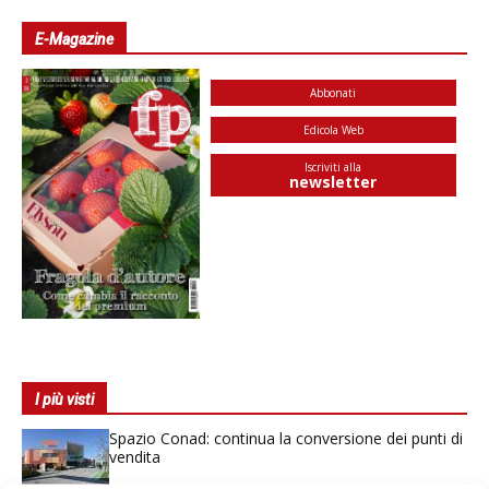
E-Magazine
Abbonati
Edicola Web
Iscriviti alla
newsletter
I più visti
Spazio Conad: continua la conversione dei punti di
vendita