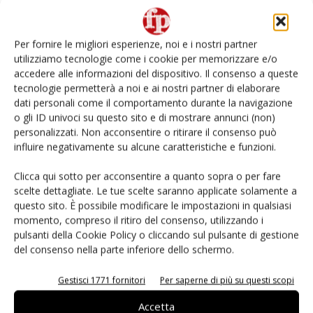
Non è una susina: è Metis… e può rivoluzionare la
categoria
Per fornire le migliori esperienze, noi e i nostri partner
utilizziamo tecnologie come i cookie per memorizzare e/o
L’ortofrutta di Extra Supermercati tra localismo e
accedere alle informazioni del dispositivo. Il consenso a queste
Ai #Repartofresh
tecnologie permetterà a noi e ai nostri partner di elaborare
dati personali come il comportamento durante la navigazione
o gli ID univoci su questo sito e di mostrare annunci (non)
Andamento prezzi ortofrutta in Italia al 27 luglio
2026
personalizzati. Non acconsentire o ritirare il consenso può
influire negativamente su alcune caratteristiche e funzioni.
Leonardo Odorizzi: “Dobbiamo creare stupore nel
Clicca qui sotto per acconsentire a quanto sopra o per fare
punto di vendita” #vocidellortofrutta
scelte dettagliate. Le tue scelte saranno applicate solamente a
questo sito. È possibile modificare le impostazioni in qualsiasi
momento, compreso il ritiro del consenso, utilizzando i
pulsanti della Cookie Policy o cliccando sul pulsante di gestione
del consenso nella parte inferiore dello schermo.
E-magazine
Gestisci 1771 fornitori
Per saperne di più su questi scopi
Accetta